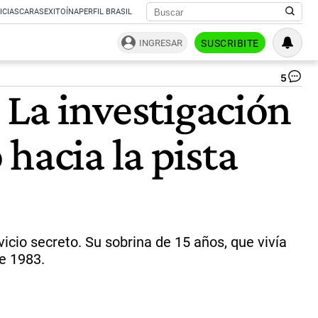
ICIAS
CARAS
EXITOÍNA
PERFIL BRASIL
INGRESAR
SUSCRIBITE
5
La
 La investigación
au
ita
inv
hacia la pista
la
pos
im
de
un
tío
en
la
icio secreto. Su sobrina de 15 años, que vivía
de
e 1983.
de
la
jo
qu
de