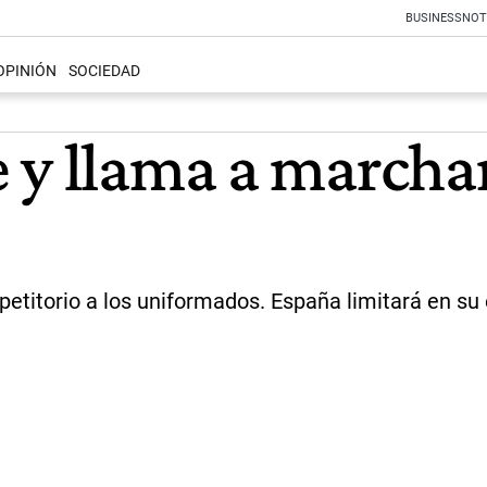
BUSINESS
NOT
OPINIÓN
SOCIEDAD
y llama a marchar 
n petitorio a los uniformados. España limitará en s