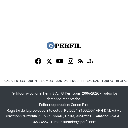
CANALES RSS
QUIENES SOMOS
CONTÁCTENOS
PRIVACIDAD
EQUIPO
REGLAS
Perfil.com - Editorial Perfil S.A.
| © Perfil.com 2006-2026 - Todos los
derechos reservados.
Editor responsable: Carlos Piro.
Registro de la propiedad intelectual RL-2024-31002957-APN-DNDA#MJ
Dirección:
California 2715
,
C1289ABI
,
CABA, Argentina
| Teléfono:
+54 9 11
3453 4567
| E-mail:
atencion@perfil.com