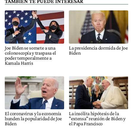
TAMBIÉN TE PUEDE INTERESAR
Joe Biden se somete a una
La presidencia dormida de Joe
colonoscopía y traspasa el
Biden
poder temporalmente a
Kamala Harris
El coronavirus y la economía
La insólita hipótesis de la
hunden la popularidad de Joe
"extensa" reunión de Biden y
Biden
el Papa Francisco