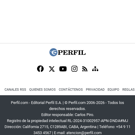
CANALES RSS
QUIENES SOMOS
CONTÁCTENOS
PRIVACIDAD
EQUIPO
REGLAS
Perfil.com - Editorial Perfil S.A.
| © Perfil.com 2006-2026 - Todos los
derechos reservados.
Editor responsable: Carlos Piro.
Registro de la propiedad intelectual RL-2024-31002957-APN-DNDA#MJ
Dirección:
California 2715
,
C1289ABI
,
CABA, Argentina
| Teléfono:
+54 9 11
3453 4567
| E-mail:
atencion@perfil.com