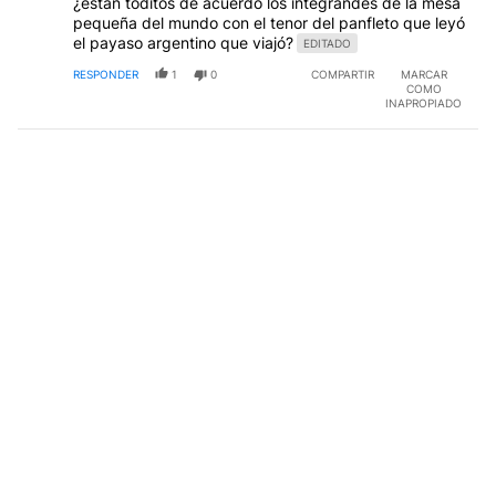
¿están toditos de acuerdo los integrandes de la mesa
pequeña del mundo con el tenor del panfleto que leyó
el payaso argentino que viajó?
EDITADO
RESPONDER
1
0
COMPARTIR
MARCAR
COMO
INAPROPIADO