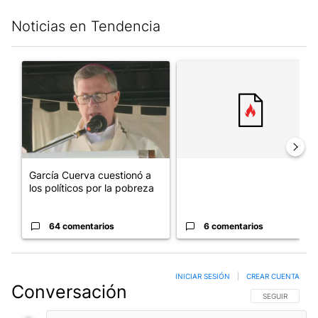
Noticias en Tendencia
Este listado muestra los artículos con más comentarios en los últim
Un artículo de tendencia con el título "García Cuerva cuestionó 
Un artículo de tendencia con el
García Cuerva cuestionó a
los políticos por la pobreza
64 comentarios
6 comentarios
INICIAR SESIÓN
|
CREAR CUENTA
Conversación
SIGA ESTA CO
SEGUIR