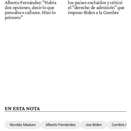
Alberto Fernández: "Había
los países excluidos y criticó
dos opciones, decir lo que
el "derecho de admisión" que
pensaba o callarse. Hizo lo
impuso Biden a la Cumbre
primero"
EN ESTA NOTA
Nicolás Maduro
Alberto Fernández
Joe Biden
Cumbre De 