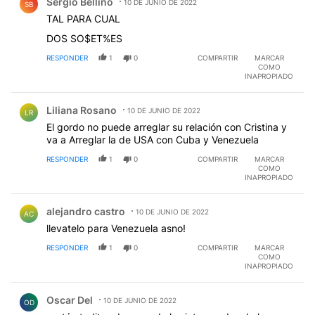
Sergio Bellino
10 DE JUNIO DE 2022
SB
TAL PARA CUAL
DOS SO$ET%ES
RESPONDER
1
0
COMPARTIR
MARCAR
COMO
INAPROPIADO
Comentario de Liliana Rosano.
Liliana Rosano
10 DE JUNIO DE 2022
LR
El gordo no puede arreglar su relación con Cristina y
va a Arreglar la de USA con Cuba y Venezuela
RESPONDER
1
0
COMPARTIR
MARCAR
COMO
INAPROPIADO
Comentario de alejandro castro.
alejandro castro
10 DE JUNIO DE 2022
AC
llevatelo para Venezuela asno!
RESPONDER
1
0
COMPARTIR
MARCAR
COMO
INAPROPIADO
Comentario de Oscar Del.
Oscar Del
10 DE JUNIO DE 2022
OD