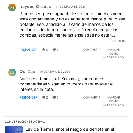
Comentario de haydee Strauss.
haydee Strauss
11 DE MAYO DE 2026
HS
Parece ser que el agua de los cruceros muchas veces
está contaminada y no es agua totalmente pura, o sea
potable. Eso, añadido al lavado de manos de los
cocineros del barco, hacen la diferencia en que las
comidas, especialmente las ensaladas no estan
higienicamente preparadas, sino contaminadas.o con
Leer mas
la carente lavada de manos antes de las
RESPONDER
0
0
COMPARTIR
MARCAR
preparaciones, como lo exigen las normas de
COMO
sanidad.- Hay comidas durante todo el dia, y los
INAPROPIADO
pasajeros comen y comen. A veces las viandas estan
Comentario de Qui Zas.
al descubierto muchas horas y tambien asi se
Qui Zas
contaminan con germenes de las mismas manos de
10 DE MAYO DE 2026
QZ
los pasajeros. Es en conclusion, un mundo de gente,
Qué decadencia, xd. Sólo imaginar cuántos
un mundo de comidas y un mundo inmenso de
comentaristas viajan en cruceros para evaluar el
microbios circulantes.
interés en la nota.
RESPONDER
2
0
COMPARTIR
MARCAR
COMO
INAPROPIADO
CONVERSACIONES ACTIVAS
Este listado muestra los artículos con más comentarios en los últim
Un artículo de tendencia con el título "Ley de Tierras: ante el ri
Ley de Tierras: ante el riesgo de derrota en el