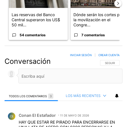
Las reservas del Banco
Dónde serán los cortes por
Central superaron los US$
la movilización en el
50 mil...
Congre...
54 comentarios
7 comentarios
INICIAR SESIÓN
|
CREAR CUENTA
Conversación
SIGA ESTA CO
SEGUIR
LOS MÁS RECIENTES
TODOS LOS COMENTARIOS
3
Todos los comentarios
Comentario de Conan El Estafador.
Conan El Estafador
11 DE MAYO DE 2026
CE
HAY QUE ESTAR RE PIRADO PARA ENCERRARSE EN