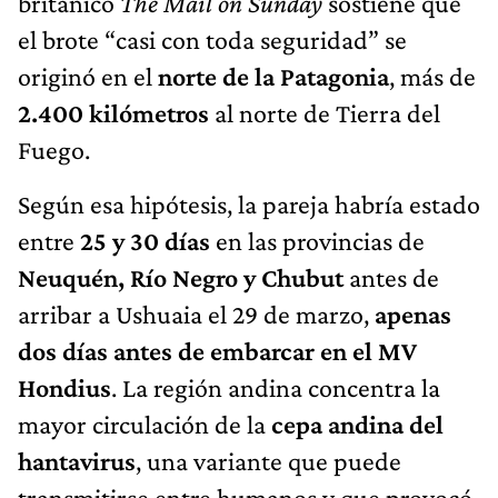
británico
The Mail on Sunday
sostiene que
el brote “casi con toda seguridad” se
originó en el
norte de la Patagonia
, más de
2.400 kilómetros
al norte de Tierra del
Fuego.
Según esa hipótesis, la pareja habría estado
entre
25 y 30 días
en las provincias de
Neuquén, Río Negro y Chubut
antes de
arribar a Ushuaia el 29 de marzo,
apenas
dos días antes de embarcar en el MV
Hondius
. La región andina concentra la
mayor circulación de la
cepa andina del
hantavirus
, una variante que puede
transmitirse entre humanos y que provocó