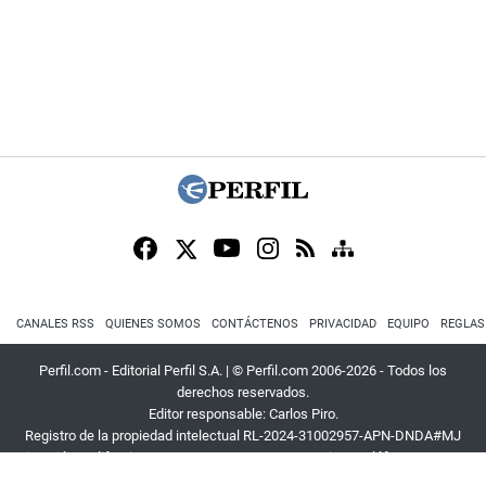
CANALES RSS
QUIENES SOMOS
CONTÁCTENOS
PRIVACIDAD
EQUIPO
REGLAS
Perfil.com - Editorial Perfil S.A.
| © Perfil.com 2006-2026 - Todos los
derechos reservados.
Editor responsable: Carlos Piro.
Registro de la propiedad intelectual RL-2024-31002957-APN-DNDA#MJ
Dirección:
California 2715
,
C1289ABI
,
CABA, Argentina
| Teléfono:
+54 9 11
3453 4567
| E-mail:
atencion@perfil.com