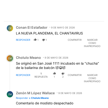
Comentario de Conan El Estafador.
Conan El Estafador
9 DE MAYO DE 2026
CE
LA NUEVA PLANDEMIA, EL CHANTAVIRUS
RESPONDER
1
1
COMPARTIR
MARCAR
COMO
INAPROPIADO
Comentario de Cholulo Meano.
Cholulo Meano
9 DE MAYO DE 2026
CM
Se originó en San José 1111 incubado en la "chucha"
de la bailarina de balcón 🤣😂🤣
1
RESPONDER
COMPARTIR
MARCAR
RESPUESTA
1
2
COMO
INAPROPIADO
Respuesta de Zenón M López Wallace.
Zenón M López Wallace
9 DE MAYO DE 2026
ZM
Responder a
Cholulo Meano
Comentario de modisto despechado