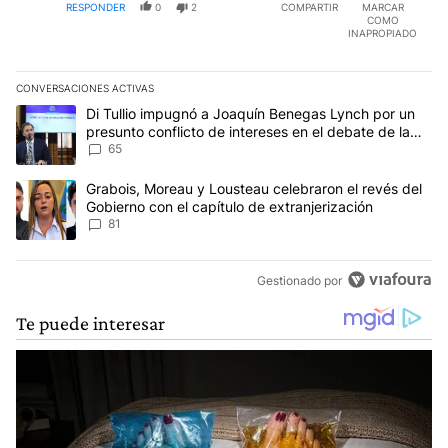
RESPONDER
0
2
COMPARTIR
MARCAR
COMO
INAPROPIADO
CONVERSACIONES ACTIVAS
Este listado muestra los artículos con más comentarios en los últim
Un artículo de tendencia con el título "Di Tullio impugnó a Joaqu
Di Tullio impugnó a Joaquín Benegas Lynch por un
presunto conflicto de intereses en el debate de la
Ley de Tierras
65
Un artículo de tendencia con el título "Grabois, Moreau y Lousteau
Grabois, Moreau y Lousteau celebraron el revés del
Gobierno con el capítulo de extranjerización
81
Gestionado por