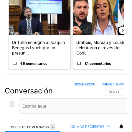
Di Tullio impugnó a Joaquín
Grabois, Moreau y Lousteau
Benegas Lynch por un
celebraron el revés del
presun...
Gobi...
65 comentarios
81 comentarios
INICIAR SESIÓN
|
CREAR CUENTA
Conversación
SIGA ESTA CO
SEGUIR
LOS MÁS RECIENTES
TODOS LOS COMENTARIOS
4