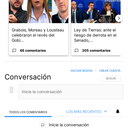
Grabois, Moreau y Lousteau
Ley de Tierras: ante el
celebraron el revés del
riesgo de derrota en el
Gobi...
Senado,...
46 comentarios
305 comentarios
INICIAR SESIÓN
|
CREAR CUENTA
Conversación
SIGA ESTA CO
SEGUIR
LOS MÁS RECIENTES
TODOS LOS COMENTARIOS
Todos los comentarios
Inicie la conversación