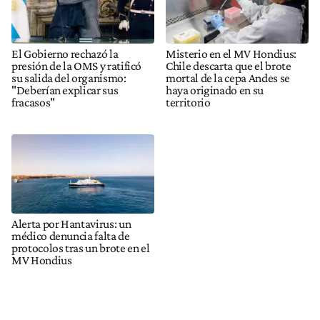
El Gobierno rechazó la
Misterio en el MV Hondius:
presión de la OMS y ratificó
Chile descarta que el brote
su salida del organismo:
mortal de la cepa Andes se
"Deberían explicar sus
haya originado en su
fracasos"
territorio
Alerta por Hantavirus: un
médico denuncia falta de
protocolos tras un brote en el
MV Hondius