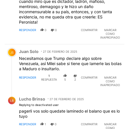
cuando miro que es dictador, ladrón, mafioso,
mentiroso, demagogo y le hizo un daño
inconmensurable a su país, entonces, y con tanta
evidencia, no me queda otra que creerle: ES
Peronista!
RESPONDER
0
0
COMPARTIR
MARCAR
COMO
INAPROPIADO
Comentario de Juan Solo.
Juan Solo
27 DE FEBRERO DE 2025
JS
Necesitamos que Trump decIare algo sobre
Venezuela, así Milei sabe si tiene que IamerIe las boIas
a Maduro o insuItarIo.
1
RESPONDER
COMPARTIR
MARCAR
RESPUESTA
5
2
COMO
INAPROPIADO
Respuesta de Lucho Brinso.
Lucho Brinso
27 DE FEBRERO DE 2025
LB
Replying to deactivated user
pagerli vos solo quedate laminedo el balano que es lo
tuyo
RESPONDER
1
0
COMPARTIR
MARCAR
COMO