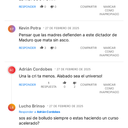
RESPONDER
0
0
COMPARTIR
MARCAR
COMO
INAPROPIADO
Comentario de Kevin Potra.
Kevin Potra
27 DE FEBRERO DE 2025
KP
Pensar que las madres defienden a este dictador de
Maduro que mata sin asco.
RESPONDER
3
0
COMPARTIR
MARCAR
COMO
INAPROPIADO
Comentario de Adrián Cordobes.
Adrián Cordobes
27 DE FEBRERO DE 2025
AC
Una la cri ta menos. Alabado sea el universo!
1
RESPONDER
COMPARTIR
MARCAR
RESPUESTA
0
2
COMO
INAPROPIADO
Respuesta de Lucho Brinso.
Lucho Brinso
27 DE FEBRERO DE 2025
LB
Responder a
Adrián Cordobes
sos asi de bolludo siempre o estas haciendo un curso
acelerado?