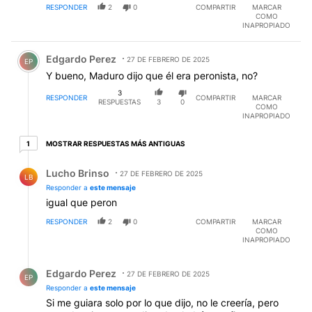
RESPONDER
2
0
COMPARTIR
MARCAR
COMO
INAPROPIADO
Comentario de Edgardo Perez.
Edgardo Perez
27 DE FEBRERO DE 2025
EP
Y bueno, Maduro dijo que él era peronista, no?
3
RESPONDER
COMPARTIR
MARCAR
RESPUESTAS
3
0
COMO
INAPROPIADO
1 respuesta más antiguas
MOSTRAR RESPUESTAS MÁS ANTIGUAS
1
Respuesta de Lucho Brinso.
Lucho Brinso
27 DE FEBRERO DE 2025
LB
Responder a
este mensaje
igual que peron
RESPONDER
2
0
COMPARTIR
MARCAR
COMO
INAPROPIADO
Respuesta de Edgardo Perez.
Edgardo Perez
27 DE FEBRERO DE 2025
EP
Responder a
este mensaje
Si me guiara solo por lo que dijo, no le creería, pero