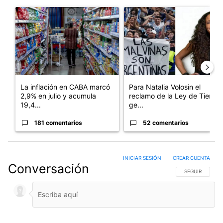
Este listado muestra los artículos con más comentarios en los últim
Un artículo de tendencia con el título "La inflación en CABA m
Un artículo de tendencia con e
La inflación en CABA marcó
Para Natalia Volosin el
2,9% en julio y acumula
reclamo de la Ley de Tierras
19,4...
ge...
181 comentarios
52 comentarios
INICIAR SESIÓN
|
CREAR CUENTA
Conversación
SIGA ESTA CO
SEGUIR