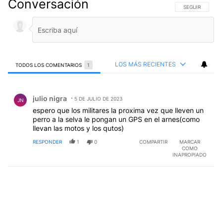
Conversación
SIGA ESTA CO
SEGUIR
LOS MÁS RECIENTES
TODOS LOS COMENTARIOS
1
Todos los comentarios
Comentario de julio nigra.
julio nigra
5 DE JULIO DE 2023
JN
espero que los militares la proxima vez que lleven un
perro a la selva le pongan un GPS en el arnes(como
llevan las motos y los qutos)
RESPONDER
1
0
COMPARTIR
MARCAR
COMO
INAPROPIADO