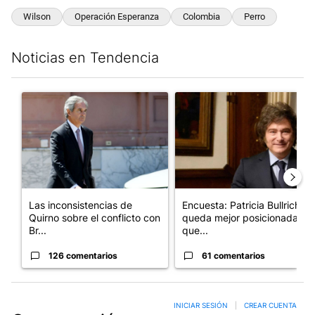
Wilson
Operación Esperanza
Colombia
Perro
Noticias en Tendencia
Este listado muestra los artículos con más comentarios en los últim
Un artículo de tendencia con el título "Las inconsistencias de Q
Un artículo de tendencia con e
Las inconsistencias de
Encuesta: Patricia Bullrich
Quirno sobre el conflicto con
queda mejor posicionada
Br...
que...
126 comentarios
61 comentarios
INICIAR SESIÓN
|
CREAR CUENTA