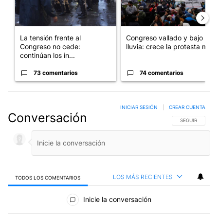
La tensión frente al
Congreso vallado y bajo la
Congreso no cede:
lluvia: crece la protesta mi...
continúan los in...
73 comentarios
74 comentarios
INICIAR SESIÓN
|
CREAR CUENTA
Conversación
SIGA ESTA CO
SEGUIR
LOS MÁS RECIENTES
TODOS LOS COMENTARIOS
Todos los comentarios
Inicie la conversación