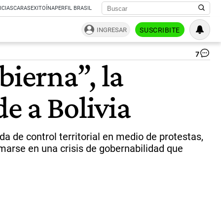
ICIAS
CARAS
EXITOÍNA
PERFIL BRASIL
INGRESAR
SUSCRIBITE
7
Ma
bierna”, la
en
Bol
|
de a Bolivia
AF
da de control territorial en medio de protestas,
rmarse en una crisis de gobernabilidad que