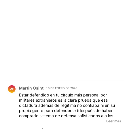
Comentario de Martin Osint.
Martin Osint
6 DE ENERO DE 2026
MO
Estar defendido en tu círculo más personal por
militares extranjeros es la clara prueba que esa
dictadura además de ilégitima no confiaba ni en su
propia gente para defenderse (después de haber
comprado sistema de defensa sofisticados a a los
rusos). Es una forma de entreguismo distinto al de la
Leer mas
derecha (deuda perpetua con banca internacional)