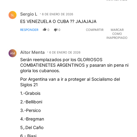
Comentario de Sergio L.
Sergio L
6 DE ENERO DE 2026
SL
ES VENEZUELA O CUBA ?? JAJAJAJA
RESPONDER
0
0
COMPARTIR
MARCAR
COMO
INAPROPIADO
Comentario de Aitor Menta.
Aitor Menta
6 DE ENERO DE 2026
AM
Serán reemplazados por los GLORIOSOS
COMBATIENETES ARGENTINOS y pasaran sin pena ni
gloria los cubanoos.
Por Argentina van a ir a proteger al Socialismo del
Siglos 21
1.-Grabois
2.-Belliboni
3.-Persico
4.-Bregman
5,.Del Caño
6.- Biasi