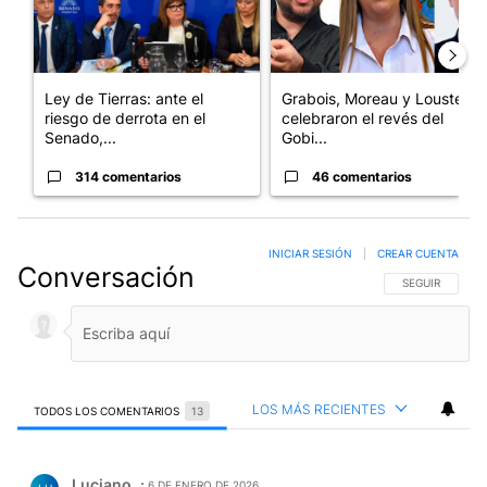
Ley de Tierras: ante el
Grabois, Moreau y Lousteau
riesgo de derrota en el
celebraron el revés del
Senado,...
Gobi...
314 comentarios
46 comentarios
INICIAR SESIÓN
|
CREAR CUENTA
Conversación
SIGA ESTA CO
SEGUIR
LOS MÁS RECIENTES
TODOS LOS COMENTARIOS
13
Todos los comentarios
Comentario de Luciano .
Luciano
6 DE ENERO DE 2026