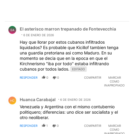
Comentario de El asterisco marron trepanado de Fontev
El asterisco marron trepanado de Fontevecchia
EA
6 DE ENERO DE 2026
Hay que llorar por estos cubanos infiltrados
liquidados? Es probable que Kicillof tambien tenga
una guardia pretoriana asi como Maduro. En su
momento se decia que en la epoca en que el
Kirchnerismo ''iba por todo'' estaba infiltrando
cubanos por todos lados.
EDITADO
RESPONDER
0
0
COMPARTIR
MARCAR
COMO
INAPROPIADO
Comentario de Huanca Carabajal.
Huanca Carabajal
6 DE ENERO DE 2026
HC
Venezuela y Argentina con el mismo contubernio
politiquero; diferencias: uno dice ser socialista y el
otro neoliberar.
RESPONDER
1
0
COMPARTIR
MARCAR
COMO
INAPROPIADO