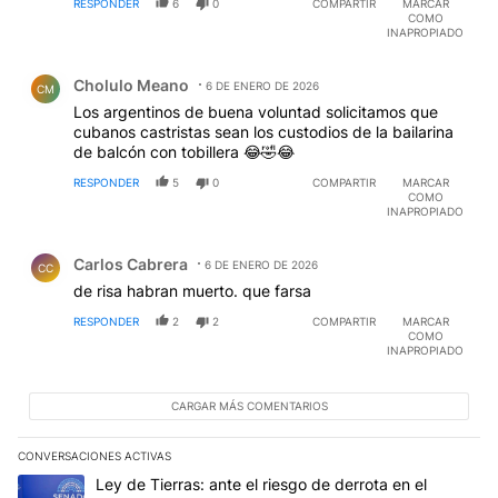
RESPONDER
6
0
COMPARTIR
MARCAR
pero entreguismo al fin (petroleo regalado a Cuba a
COMO
cambio de protección e inteligencia interna cubana).
INAPROPIADO
Todo eso no disculpa en absoluto a un emperador que
Comentario de Cholulo Meano.
ni siquiera habla de democracia (dejo al régimen
Cholulo Meano
intacto) sino que demanda "acceso total al petroleo".
6 DE ENERO DE 2026
CM
Más claro imposible.
Los argentinos de buena voluntad solicitamos que
cubanos castristas sean los custodios de la bailarina
de balcón con tobillera 😂🤣😂
RESPONDER
5
0
COMPARTIR
MARCAR
COMO
INAPROPIADO
Comentario de Carlos Cabrera.
Carlos Cabrera
6 DE ENERO DE 2026
CC
de risa habran muerto. que farsa
RESPONDER
2
2
COMPARTIR
MARCAR
COMO
INAPROPIADO
CARGAR MÁS COMENTARIOS
CONVERSACIONES ACTIVAS
Este listado muestra los artículos con más comentarios en los últim
Un artículo de tendencia con el título "Ley de Tierras: ante el ri
Ley de Tierras: ante el riesgo de derrota en el