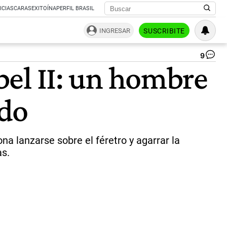
ICIAS
CARAS
EXITOÍNA
PERFIL BRASIL
INGRESAR
SUSCRIBITE
9
Pr
abel II: un hombre
fú
de
la
ido
rei
Isa
II
en
Lo
 lanzarse sobre el féretro y agarrar la
|
as.
AF