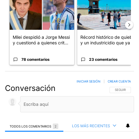
Milei despidió a Jorge Messi
Récord histórico de quiebras
y cuestionó a quienes crit...
y un industricidio que ya ...
78 comentarios
23 comentarios
INICIAR SESIÓN
|
CREAR CUENTA
Conversación
SIGA ESTA CO
SEGUIR
LOS MÁS RECIENTES
TODOS LOS COMENTARIOS
2
Todos los comentarios