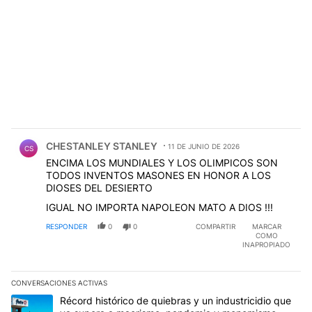
Comentario de CHESTANLEY STANLEY.
CHESTANLEY STANLEY
11 DE JUNIO DE 2026
CS
ENCIMA LOS MUNDIALES Y LOS OLIMPICOS SON
TODOS INVENTOS MASONES EN HONOR A LOS
DIOSES DEL DESIERTO
IGUAL NO IMPORTA NAPOLEON MATO A DIOS !!!
RESPONDER
0
0
COMPARTIR
MARCAR
COMO
INAPROPIADO
CONVERSACIONES ACTIVAS
Este listado muestra los artículos con más comentarios en los últim
Un artículo de tendencia con el título "Récord histórico de quie
Récord histórico de quiebras y un industricidio que