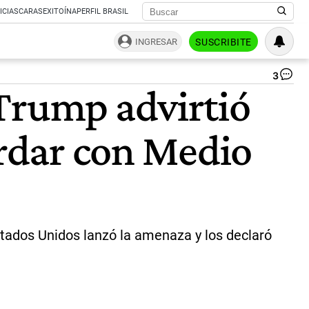
ICIAS
CARAS
EXITOÍNA
PERFIL BRASIL
INGRESAR
SUSCRIBITE
3
Do
 Trump advirtió
Tr
pre
de
rdar con Medio
EE
UU
|
AF
Estados Unidos lanzó la amenaza y los declaró