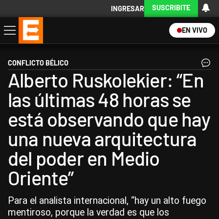
SUSCRIBITE
INGRESAR
EN VIVO
Economía
Política
Internacional
Actualidad
Descargá la App
CONFLICTO BÉLICO
Alberto Ruskolekier: “En
las últimas 48 horas se
está observando que hay
una nueva arquitectura
del poder en Medio
Oriente”
Para el analista internacional, “hay un alto fuego
mentiroso, porque la verdad es que los