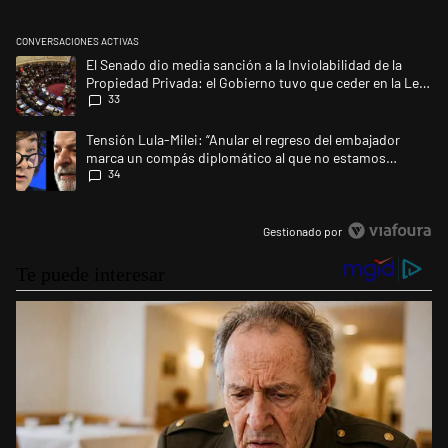
CONVERSACIONES ACTIVAS
Este listado muestra los artículos con más comentarios en los últimos 
Un artículo de tendencia con el título "El Senado dio media sanción a l
El Senado dio media sanción a la Inviolabilidad de la
Propiedad Privada: el Gobierno tuvo que ceder en la Ley
33
del Manejo del Fuego
Un artículo de tendencia con el título "Tensión Lula-Milei: “Anular e
Tensión Lula-Milei: “Anular el regreso del embajador
marca un compás diplomático al que no estamos
34
acostumbrados"
Gestionado por