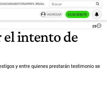
ICIAS
CARAS
EXITOÍNA
PERFIL BRASIL
INGRESAR
SUSCRIBITE
29
Fe
 el intento de
Sa
Mon
Br
Uli
y
Ni
Car
|
estigos y entre quienes prestarán testimonio se
Ce
Per