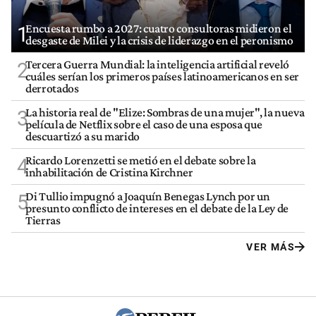
Encuesta rumbo a 2027: cuatro consultoras midieron el
1
desgaste de Milei y la crisis de liderazgo en el peronismo
Tercera Guerra Mundial: la inteligencia artificial reveló
2
cuáles serían los primeros países latinoamericanos en ser
derrotados
La historia real de "Elize: Sombras de una mujer", la nueva
3
película de Netflix sobre el caso de una esposa que
descuartizó a su marido
Ricardo Lorenzetti se metió en el debate sobre la
4
inhabilitación de Cristina Kirchner
Di Tullio impugnó a Joaquín Benegas Lynch por un
5
presunto conflicto de intereses en el debate de la Ley de
Tierras
VER MÁS