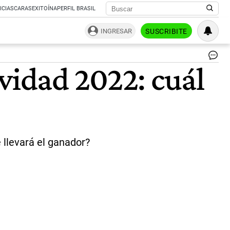
ICIAS
CARAS
EXITOÍNA
PERFIL BRASIL
INGRESAR
SUSCRIBITE
Pa
vidad 2022: cuál
No
|
Ag
Sh
e llevará el ganador?