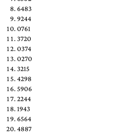
6483
9244
0761
3720
0374
0270
3215
4298
5906
2244
1943
6564
4887