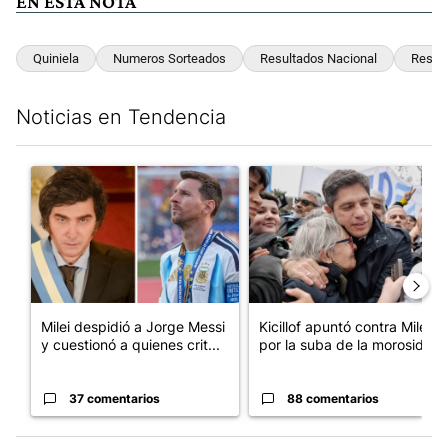
EN ESTA NOTA
Quiniela
Numeros Sorteados
Resultados Nacional
Result
Noticias en Tendencia
Este listado muestra los artículos con más comentarios en los últim
Un artículo de tendencia con el título "Milei despidió a Jorge 
Un artículo de tendencia con el
Milei despidió a Jorge Messi
Kicillof apuntó contra Milei
y cuestionó a quienes crit...
por la suba de la morosida...
37 comentarios
88 comentarios