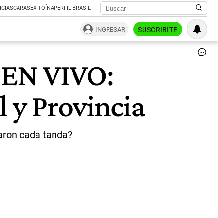
ICIAS
CARAS
EXITOÍNA
PERFIL BRASIL
INGRESAR
SUSCRIBITE
Qui
3 EN VIVO:
|
Ag
Sh
l y Provincia
aron cada tanda?