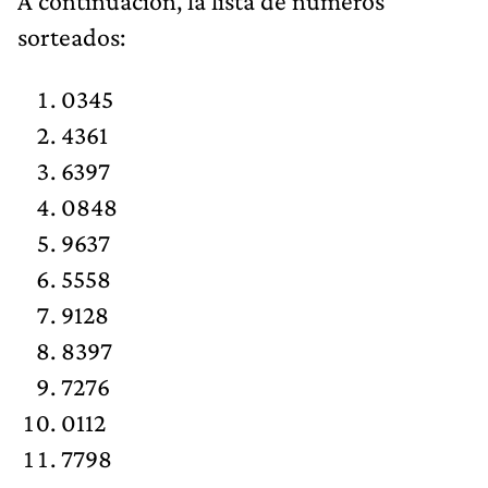
​A continuación, la lista de números
sorteados:
0345
4361
6397
0848
9637
5558
9128
8397
7276
0112
7798