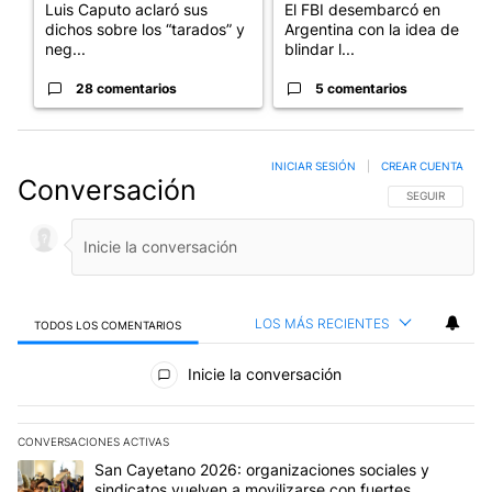
Luis Caputo aclaró sus
El FBI desembarcó en
dichos sobre los “tarados” y
Argentina con la idea de
neg...
blindar l...
28 comentarios
5 comentarios
INICIAR SESIÓN
|
CREAR CUENTA
Conversación
SIGA ESTA CO
SEGUIR
LOS MÁS RECIENTES
TODOS LOS COMENTARIOS
Todos los comentarios
Inicie la conversación
CONVERSACIONES ACTIVAS
Este listado muestra los artículos con más comentarios en los últim
Un artículo de tendencia con el título "San Cayetano 2026: organi
San Cayetano 2026: organizaciones sociales y
sindicatos vuelven a movilizarse con fuertes