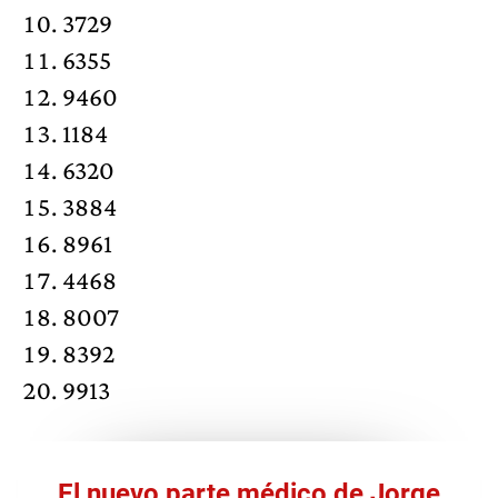
3729
6355
9460
1184
6320
3884
8961
4468
8007
8392
9913
El nuevo parte médico de Jorge