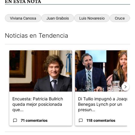
EN ESTA NOTA
Viviana Canosa
Juan Grabois
Luis Novaresio
Cruce
Noticias en Tendencia
Este listado muestra los artículos con más comentarios en los últim
Un artículo de tendencia con el título "Encuesta: Patricia Bull
Un artículo de tendencia con e
Encuesta: Patricia Bullrich
Di Tullio impugnó a Joaquín
queda mejor posicionada
Benegas Lynch por un
que...
presun...
71 comentarios
118 comentarios