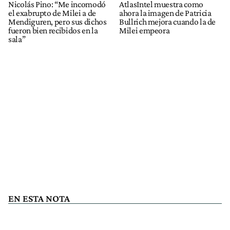
Nicolás Pino: “Me incomodó
AtlasIntel muestra como
el exabrupto de Milei a de
ahora la imagen de Patricia
Mendiguren, pero sus dichos
Bullrich mejora cuando la de
fueron bien recibidos en la
Milei empeora
sala”
EN ESTA NOTA