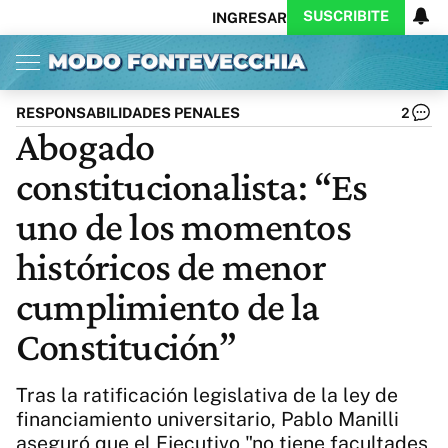
SUSCRIBITE
INGRESAR
Inicio
Ahora
Opinión
Actualidad
Política
Economía
Columnistas
Política
Pymes
Salud
RESPONSABILIDADES PENALES
2
Ciencia
Protagonistas
Tecnología
Abogado
Cultura
Arte
Educación
constitucionalista: “Es
Internacional
Clima
Deportes
CARAS
Exitoina
Turismo
uno de los momentos
Videos
Córdoba
Reperfilar
históricos de menor
Business
Noticias
Caras
cumplimiento de la
Exitoina
Gaming
Vivo
Diario del Juicio
Constitución”
Tras la ratificación legislativa de la ley de
financiamiento universitario, Pablo Manilli
aseguró que el Ejecutivo "no tiene facultades