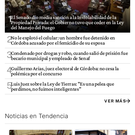
1
El Senado dio media sanción a la Inviolabilidad de la
Propiedad Privada: el Gobierno tuvo que ceder en la Ley
del Manejo del Fuego
2
No le explotó el celular: un hombre fue detenido en
Córdoba acusado por el femicidio de su esposa
3
Condenado por drogas y robo, cuando salió de prisión fue
becario municipal y empleado de Senaf
4
Guillermo Arias, juez electoral de Córdoba: no cesa la
polémica por el concurso
5
Luis Juez sobre la Ley de Tierras: "Es una pelea que
perdimos, no fuimos inteligentes"
VER MÁS
Noticias en Tendencia
Este listado muestra los artículos con más comentarios en los últim
Un artículo de tendencia con el título "El Senado dio media san
Un artículo de tendencia con e