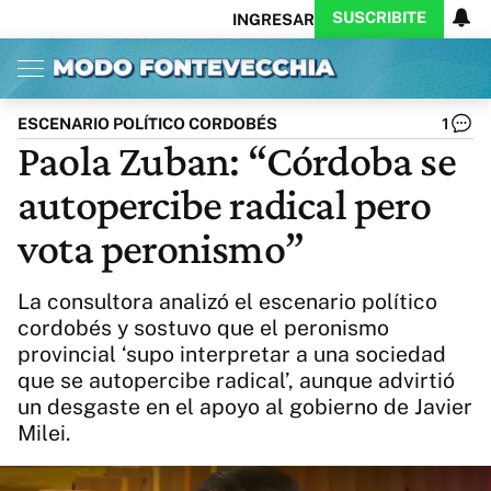
SUSCRIBITE
INGRESAR
Inicio
Ahora
Opinión
Actualidad
Política
Economía
Columnistas
Política
Pymes
Salud
ESCENARIO POLÍTICO CORDOBÉS
1
Ciencia
Protagonistas
Tecnología
Paola Zuban: “Córdoba se
Cultura
Arte
Educación
autopercibe radical pero
Internacional
Clima
Deportes
CARAS
Exitoina
Turismo
vota peronismo”
Videos
Córdoba
Reperfilar
Business
Noticias
Caras
La consultora analizó el escenario político
Exitoina
Gaming
Vivo
cordobés y sostuvo que el peronismo
provincial ‘supo interpretar a una sociedad
Diario del Juicio
que se autopercibe radical’, aunque advirtió
un desgaste en el apoyo al gobierno de Javier
Milei.