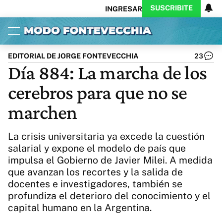
SUSCRIBITE
INGRESAR
Inicio
Ahora
Opinión
Actualidad
Política
Economía
Columnistas
Política
Pymes
Salud
EDITORIAL DE JORGE FONTEVECCHIA
23
Ciencia
Protagonistas
Tecnología
Día 884: La marcha de los
Cultura
Arte
Educación
cerebros para que no se
Internacional
Clima
Deportes
CARAS
Exitoina
Turismo
marchen
Videos
Córdoba
Reperfilar
Business
Noticias
Caras
La crisis universitaria ya excede la cuestión
Exitoina
Gaming
Vivo
salarial y expone el modelo de país que
impulsa el Gobierno de Javier Milei. A medida
Diario del Juicio
que avanzan los recortes y la salida de
docentes e investigadores, también se
profundiza el deterioro del conocimiento y el
capital humano en la Argentina.