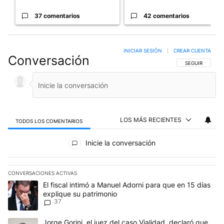
37 comentarios
42 comentarios
INICIAR SESIÓN
|
CREAR CUENTA
Conversación
SIGA ESTA CO
SEGUIR
LOS MÁS RECIENTES
TODOS LOS COMENTARIOS
Todos los comentarios
Inicie la conversación
CONVERSACIONES ACTIVAS
Este listado muestra los artículos con más comentarios en los últim
Un artículo de tendencia con el título "El fiscal intimó a Manuel 
El fiscal intimó a Manuel Adorni para que en 15 días
explique su patrimonio
37
Un artículo de tendencia con el título "Jorge Gorini, el juez del
Jorge Gorini, el juez del caso Vialidad, declaró que