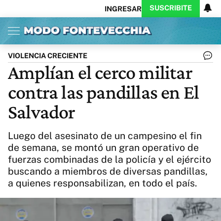
SUSCRIBITE
INGRESAR
Inicio
Ahora
Opinión
Actualidad
Política
Economía
Columnistas
Política
Pymes
Salud
VIOLENCIA CRECIENTE
Ciencia
Protagonistas
Tecnología
Amplían el cerco militar
Cultura
Arte
Educación
contra las pandillas en El
Internacional
Clima
Deportes
CARAS
Exitoina
Turismo
Salvador
Videos
Córdoba
Reperfilar
Business
Noticias
Caras
Luego del asesinato de un campesino el fin
Exitoina
Gaming
Vivo
de semana, se montó un gran operativo de
fuerzas combinadas de la policía y el ejército
Diario del Juicio
buscando a miembros de diversas pandillas,
a quienes responsabilizan, en todo el país.