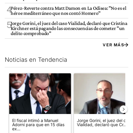
4
Pérez-Reverte contra Matt Damon en La Odisea: "No es el
héroe mediterráneo que nos contó Homero"
5
Jorge Gorini, el juez del caso Vialidad, declaró que Cristina
Kirchner está pagando las consecuencias de cometer "un
delito comprobado"
VER MÁS
Noticias en Tendencia
Este listado muestra los artículos con más comentarios en los últim
Un artículo de tendencia con el título "El fiscal intimó a Manue
Un artículo de tendencia con e
El fiscal intimó a Manuel
Jorge Gorini, el juez del caso
Adorni para que en 15 días
Vialidad, declaró que Cr...
ex...