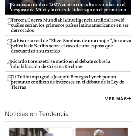
1
Encuesta rumbo a 2027: cuatro consultoras midieron el
desgaste de Milei y la crisis de liderazgo en el peronismo
2
Tercera Guerra Mundial: la inteligencia artificial reveló
cuáles serían los primeros países latinoamericanos en ser
derrotados
3
La historia real de "Elize: Sombras de una mujer", la nueva
película de Netflix sobre el caso de una esposa que
descuartizó a su marido
4
Ricardo Lorenzetti se metió en el debate sobre la
inhabilitación de Cristina Kirchner
5
Di Tullio impugnó a Joaquín Benegas Lynch por un
presunto conflicto de intereses en el debate de la Ley de
Tierras
VER MÁS
Noticias en Tendencia
Este listado muestra los artículos con más comentarios en los últim
Un artículo de tendencia con el título "Incidentes frente al Cong
Un artículo de tendencia con e