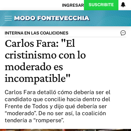
SUSCRIBITE
INGRESAR
Inicio
Ahora
Opinión
Actualidad
Política
Economía
Columnistas
Política
Pymes
Salud
INTERNA EN LAS COALICIONES
Ciencia
Protagonistas
Tecnología
Carlos Fara: "El
Cultura
Arte
Educación
cristinismo con lo
Internacional
Clima
Deportes
CARAS
Exitoina
Turismo
moderado es
Videos
Córdoba
Reperfilar
incompatible"
Business
Noticias
Caras
Exitoina
Gaming
Vivo
Carlos Fara detalló cómo debería ser el
Diario del Juicio
candidato que concilie hacia dentro del
Frente de Todos y dijo qué debería ser
“moderado”. De no ser así, la coalición
tendería a “romperse”.