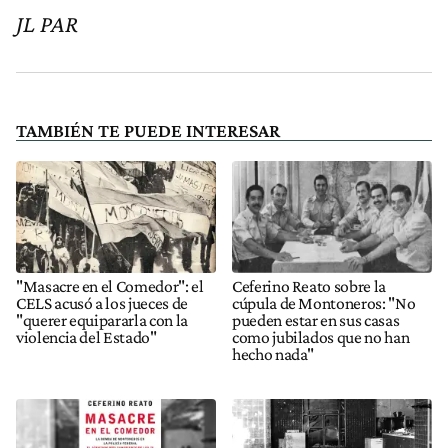
JL PAR
TAMBIÉN TE PUEDE INTERESAR
"Masacre en el Comedor": el
Ceferino Reato sobre la
CELS acusó a los jueces de
cúpula de Montoneros: "No
"querer equipararla con la
pueden estar en sus casas
violencia del Estado"
como jubilados que no han
hecho nada"