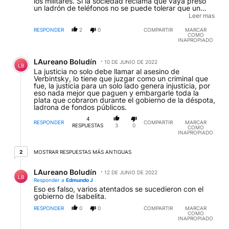
los militares. Si la sociedad reclama que vaya preso
un ladrón de teléfonos no se puede tolerar que un
guerrillero asesino esté libre. Esto último ofende a
Leer mas
todos los que buscan justicia, a las víctimas y a los
famailiares de las víctimas
RESPONDER
2
0
COMPARTIR
MARCAR
COMO
INAPROPIADO
Comentario de LAureano Boludín.
LAureano Boludín
10 DE JUNIO DE 2022
LB
La justicia no solo debe llamar al asesino de
Verbintsky, lo tiene que juzgar como un criminal que
fue, la justicia para un solo lado genera injusticia, por
eso nada mejor que paguen y embargarle toda la
plata que cobraron durante el gobierno de la déspota,
ladrona de fondos públicos.
4
RESPONDER
COMPARTIR
MARCAR
RESPUESTAS
3
0
COMO
INAPROPIADO
2 respuestas más antiguas
2
MOSTRAR RESPUESTAS MÁS ANTIGUAS
Respuesta de LAureano Boludín.
LAureano Boludín
12 DE JUNIO DE 2022
LB
Responder a
Edmundo J
Eso es falso, varios atentados se sucedieron con el
gobierno de Isabelita.
RESPONDER
0
0
COMPARTIR
MARCAR
COMO
INAPROPIADO