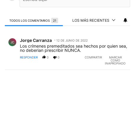
LOS MÁS RECIENTES
TODOS LOS COMENTARIOS
21
Todos los comentarios
Comentario de Jorge Carranza.
Jorge Carranza
12 DE JUNIO DE 2022
JC
Los crímenes premeditados sea hechos por quien sea,
no deberian prescribir NUNCA.
RESPONDER
0
0
COMPARTIR
MARCAR
COMO
INAPROPIADO