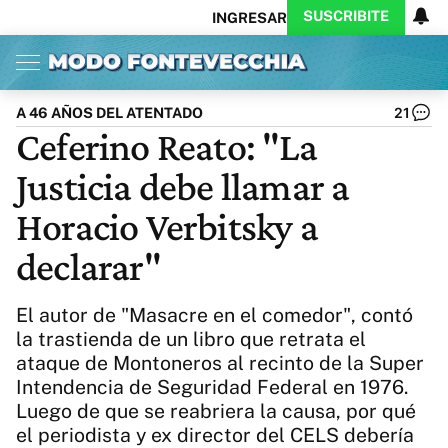
SUSCRIBITE
INGRESAR
Inicio
Ahora
Opinión
Actualidad
Política
Economía
Columnistas
Política
Pymes
Salud
A 46 AÑOS DEL ATENTADO
21
Ciencia
Protagonistas
Tecnología
Ceferino Reato: "La
Cultura
Arte
Educación
Justicia debe llamar a
Internacional
Clima
Deportes
CARAS
Exitoina
Turismo
Horacio Verbitsky a
Videos
Córdoba
Reperfilar
declarar"
Business
Noticias
Caras
Exitoina
Gaming
Vivo
El autor de "Masacre en el comedor", contó
Diario del Juicio
la trastienda de un libro que retrata el
ataque de Montoneros al recinto de la Super
Intendencia de Seguridad Federal en 1976.
Luego de que se reabriera la causa, por qué
el periodista y ex director del CELS debería