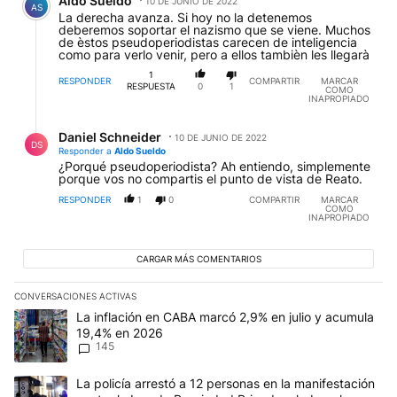
Aldo Sueldo
10 DE JUNIO DE 2022
AS
La derecha avanza. Si hoy no la detenemos
deberemos soportar el nazismo que se viene. Muchos
de èstos pseudoperiodistas carecen de inteligencia
como para verlo venir, pero a ellos tambièn les llegarà
1
RESPONDER
COMPARTIR
MARCAR
RESPUESTA
0
1
COMO
INAPROPIADO
Respuesta de Daniel Schneider.
Daniel Schneider
10 DE JUNIO DE 2022
DS
Responder a
Aldo Sueldo
¿Porqué pseudoperiodista? Ah entiendo, simplemente
porque vos no compartis el punto de vista de Reato.
RESPONDER
1
0
COMPARTIR
MARCAR
COMO
INAPROPIADO
CARGAR MÁS COMENTARIOS
CONVERSACIONES ACTIVAS
Este listado muestra los artículos con más comentarios en los últim
Un artículo de tendencia con el título "La inflación en CABA mar
La inflación en CABA marcó 2,9% en julio y acumula
19,4% en 2026
145
Un artículo de tendencia con el título "La policía arrestó a 12 p
La policía arrestó a 12 personas en la manifestación