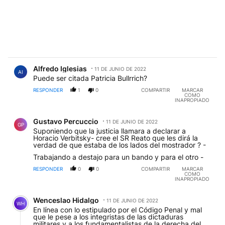
Comentario de Alfredo Iglesias.
Alfredo Iglesias
11 DE JUNIO DE 2022
AI
Puede ser citada Patricia Bullrrich?
RESPONDER
1
0
COMPARTIR
MARCAR
COMO
INAPROPIADO
Comentario de Gustavo Percuccio.
Gustavo Percuccio
11 DE JUNIO DE 2022
GP
Suponiendo que la justicia llamara a declarar a
Horacio Verbitsky- cree el SR Reato que les dirá la
verdad de que estaba de los lados del mostrador ? -
Trabajando a destajo para un bando y para el otro -
RESPONDER
0
0
COMPARTIR
MARCAR
COMO
INAPROPIADO
Comentario de Wenceslao Hidalgo.
Wenceslao Hidalgo
11 DE JUNIO DE 2022
WH
En línea con lo estipulado por el Código Penal y mal
que le pese a los integristas de las dictaduras
militares y a los fundamentalistas de la derecha del