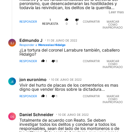
peronismo, que desencadenaran las hostilidades y
todavía las reivindican, los delitos de la guerrilla
fueron infracciones comunes y ordinarias que han
Leer mas
prescripto, jamás violaciones graves de los derechos
humanos. La advertencia....JUAN GASPARINI
1
RESPONDER
COMPARTIR
MARCAR
RESPUESTA
0
0
COMO
INAPROPIADO
Respuesta de Edmundo J.
Edmundo J
11 DE JUNIO DE 2022
EJ
Responder a
Wenceslao Hidalgo
¿La tortura del coronel Larrabure también, caballero
Hidalgo?
RESPONDER
1
0
COMPARTIR
MARCAR
COMO
INAPROPIADO
Comentario de jon euronimo.
jon euronimo
10 DE JUNIO DE 2022
JE
Vivir del hurto de placas de los cementerios es mas
digno que vender libros sobre la dictadura...
RESPONDER
1
1
COMPARTIR
MARCAR
COMO
INAPROPIADO
Comentario de Daniel Schneider.
Daniel Schneider
10 DE JUNIO DE 2022
DS
Totalmente de acuerdo con Reato. Se deben
investigar todos los delitos y condenar a todos los
responsables, sean del lado de los montoneros o de