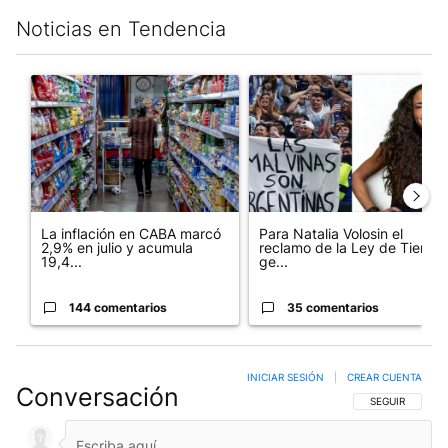
Noticias en Tendencia
Este listado muestra los artículos con más comentarios en los últim
Un artículo de tendencia con el título "La inflación en CABA m
Un artículo de tendencia con e
La inflación en CABA marcó
Para Natalia Volosin el
2,9% en julio y acumula
reclamo de la Ley de Tierras
19,4...
ge...
144 comentarios
35 comentarios
INICIAR SESIÓN
|
CREAR CUENTA
Conversación
SIGA ESTA CO
SEGUIR