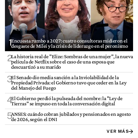
1
Encuesta rumbo a 2027: cuatro consultoras midieron el
desgaste de Milei y la crisis de liderazgo en el peronismo
2
La historia real de "Elize: Sombras de una mujer", la nueva
película de Netflix sobre el caso de una esposa que
descuartizó a su marido
3
El Senado dio media sanción a la Inviolabilidad de la
Propiedad Privada: el Gobierno tuvo que ceder en la Ley
del Manejo del Fuego
4
El Gobierno perdió la pulseada del nombre: la "Ley de
Tierras" se impuso en toda la conversación digital
5
ANSES: cuándo cobran jubilados y pensionados en agosto
de 2026, según el DNI
VER MÁS