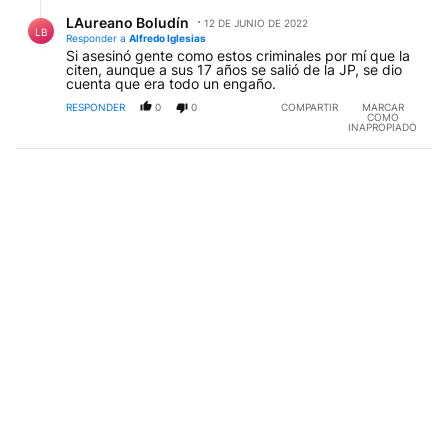
Respuesta de LAureano Boludín.
LAureano Boludín
12 DE JUNIO DE 2022
LB
Responder a
Alfredo Iglesias
Si asesinó gente como estos criminales por mí que la
citen, aunque a sus 17 años se salió de la JP, se dio
cuenta que era todo un engaño.
RESPONDER
0
0
COMPARTIR
MARCAR
COMO
INAPROPIADO