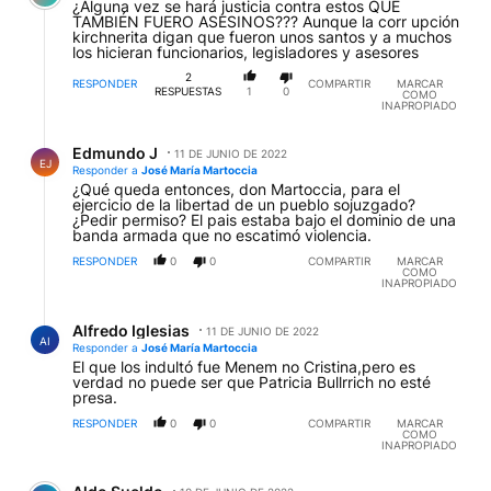
¿Alguna vez se hará justicia contra estos QUE
TAMBIÉN FUERO ASESINOS??? Aunque la corr upción
kirchnerita digan que fueron unos santos y a muchos
los hicieran funcionarios, legisladores y asesores
2
RESPONDER
COMPARTIR
MARCAR
RESPUESTAS
1
0
COMO
INAPROPIADO
Respuesta de Edmundo J.
Edmundo J
11 DE JUNIO DE 2022
EJ
Responder a
José María Martoccia
¿Qué queda entonces, don Martoccia, para el
ejercicio de la libertad de un pueblo sojuzgado?
¿Pedir permiso? El pais estaba bajo el dominio de una
banda armada que no escatimó violencia.
RESPONDER
0
0
COMPARTIR
MARCAR
COMO
INAPROPIADO
Respuesta de Alfredo Iglesias.
Alfredo Iglesias
11 DE JUNIO DE 2022
AI
Responder a
José María Martoccia
El que los indultó fue Menem no Cristina,pero es
verdad no puede ser que Patricia Bullrrich no esté
presa.
RESPONDER
0
0
COMPARTIR
MARCAR
COMO
INAPROPIADO
Comentario de Aldo Sueldo.