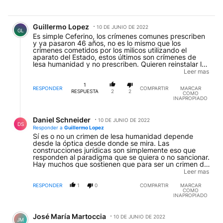
Comentario de Guillermo Lopez.
Guillermo Lopez
10 DE JUNIO DE 2022
GL
Es simple Ceferino, los crímenes comunes prescriben
y ya pasaron 46 años, no es lo mismo que los
crímenes cometidos por los milicos utilizando el
aparato del Estado, estos últimos son crímenes de
lesa humanidad y no prescriben. Quieren reinstalar la
"teoría de los dos demonios" y acá no hubo demonios
Leer mas
ni una guerra, lo que hubo fue un gobierno de facto
que sin juicio ni condena se dedicó a torturar y
1
RESPONDER
COMPARTIR
MARCAR
asesinar gente, robar bebés y apropiarse de las
RESPUESTA
2
2
COMO
propiedades de los asesinados. Serán tus amigos
INAPROPIADO
Ceferino pero la ley es clara al respecto, los crímenes
Respuesta de Daniel Schneider.
de lesa humanidad no prescriben y se condenan con
Daniel Schneider
prisión perpetua.
10 DE JUNIO DE 2022
DS
Responder a
Guillermo Lopez
Sí es o no un crimen de lesa humanidad depende
desde la óptica desde donde se mira. Las
construcciones jurídicas son simplemente eso que
responden al paradigma que se quiera o no sancionar.
Hay muchos que sostienen que para ser un crimen de
lesa humanidad no necesariamente el delito de que se
Leer mas
trate tiene que provenir del estado, sino que puede
ser cometidos por ciertos particulares que bajo una
RESPONDER
1
0
COMPARTIR
MARCAR
COMO
organización criminal pueden buscar el mismo fin
INAPROPIADO
estatal
Comentario de José María Martoccia.
José María Martoccia
10 DE JUNIO DE 2022
JM