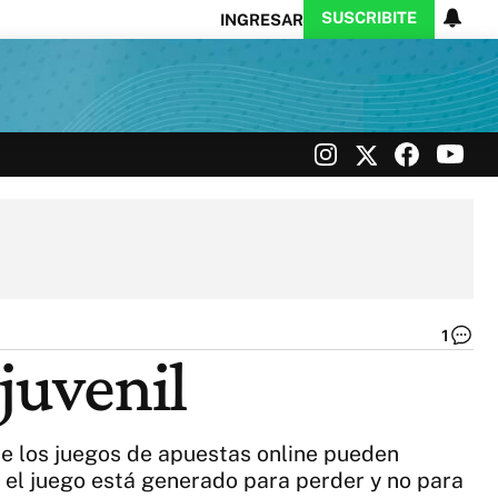
SUSCRIBITE
INGRESAR
Ciencia
Protagonistas
Tecnología
CARAS
Exitoina
Turismo
Exitoina
Gaming
Vivo
1
Ge
juvenil
Pe
|
In
ue los juegos de apuestas online pueden
el juego está generado para perder y no para