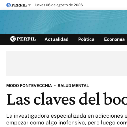
jueves 06 de agosto de 2026
Últimas noticias
Actualidad
Política
Economía
Inicio
Ahora
Opinión
Cultura
Arte
Educación
Videos
Córdoba
Reperfilar
Diario del Juicio
MODO FONTEVECCHIA
SALUD MENTAL
Las claves del bo
La investigadora especializada en adicciones 
empezar como algo inofensivo, pero luego con