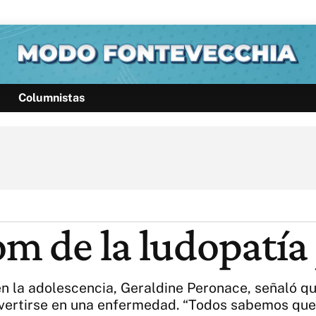
Columnistas
Política
Pymes
Salud
Internacional
Clima
Deportes
Business
Noticias
Caras
om de la ludopatía 
en la adolescencia, Geraldine Peronace, señaló q
vertirse en una enfermedad. “Todos sabemos que 