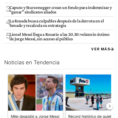
3
Caputo y Sturzenegger crean un fondo para indemnizar y
“ganar” sindicatos aliados
4
La Rosada busca culpables después de la derrota en el
Senado y recalcula su estrategia
5
Lionel Messi llega a Rosario a las 20.30: velatorio íntimo
de Jorge Messi, sin acceso al público
VER MÁS
Noticias en Tendencia
Este listado muestra los artículos con más comentarios en los últim
Un artículo de tendencia con el título "Milei despidió a Jorge 
Un artículo de tendencia con 
Milei despidió a Jorge Messi
Récord histórico de quiebras