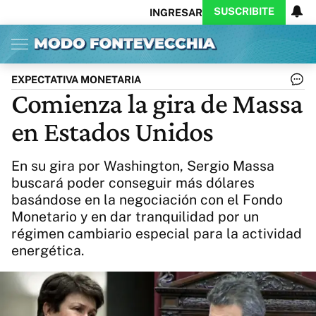
SUSCRIBITE
INGRESAR
Inicio
Ahora
Opinión
Actualidad
Política
Economía
Columnistas
Política
Pymes
Salud
EXPECTATIVA MONETARIA
Ciencia
Protagonistas
Tecnología
Comienza la gira de Massa
Cultura
Arte
Educación
en Estados Unidos
Internacional
Clima
Deportes
CARAS
Exitoina
Turismo
En su gira por Washington, Sergio Massa
Videos
Córdoba
Reperfilar
buscará poder conseguir más dólares
Business
Noticias
Caras
basándose en la negociación con el Fondo
Exitoina
Gaming
Vivo
Monetario y en dar tranquilidad por un
Diario del Juicio
régimen cambiario especial para la actividad
energética.