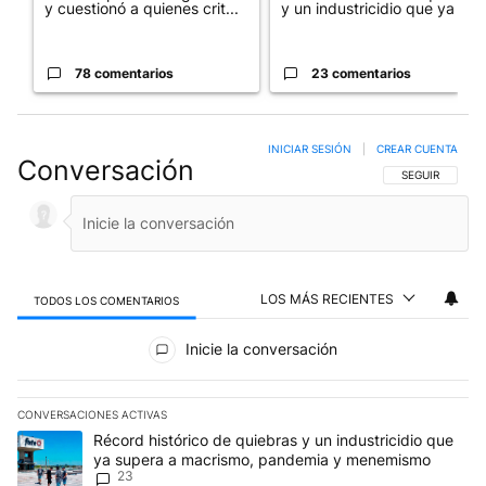
y cuestionó a quienes crit...
y un industricidio que ya ...
78 comentarios
23 comentarios
INICIAR SESIÓN
|
CREAR CUENTA
Conversación
SIGA ESTA CO
SEGUIR
LOS MÁS RECIENTES
TODOS LOS COMENTARIOS
Todos los comentarios
Inicie la conversación
CONVERSACIONES ACTIVAS
Este listado muestra los artículos con más comentarios en los últim
Un artículo de tendencia con el título "Récord histórico de quie
Récord histórico de quiebras y un industricidio que
ya supera a macrismo, pandemia y menemismo
23