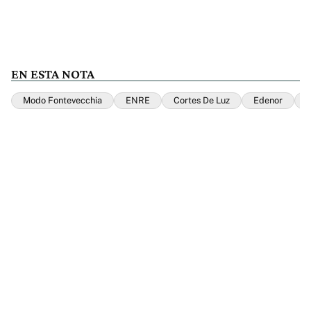
EN ESTA NOTA
Modo Fontevecchia
ENRE
Cortes De Luz
Edenor
E