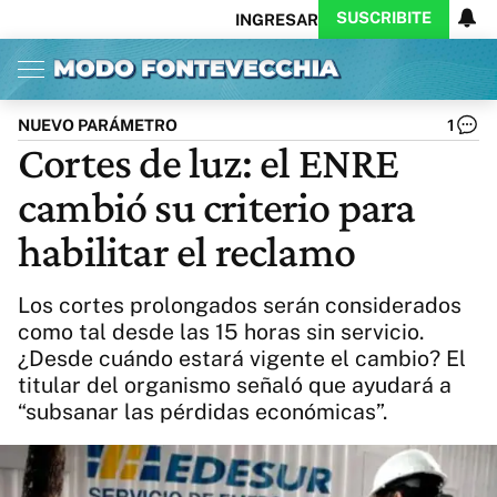
SUSCRIBITE
INGRESAR
Inicio
Ahora
Opinión
Actualidad
Política
Economía
Columnistas
Política
Pymes
Salud
NUEVO PARÁMETRO
1
Ciencia
Protagonistas
Tecnología
Cortes de luz: el ENRE
Cultura
Arte
Educación
cambió su criterio para
Internacional
Clima
Deportes
CARAS
Exitoina
Turismo
habilitar el reclamo
Videos
Córdoba
Reperfilar
Business
Noticias
Caras
Los cortes prolongados serán considerados
Exitoina
Gaming
Vivo
como tal desde las 15 horas sin servicio.
¿Desde cuándo estará vigente el cambio? El
Diario del Juicio
titular del organismo señaló que ayudará a
“subsanar las pérdidas económicas”.