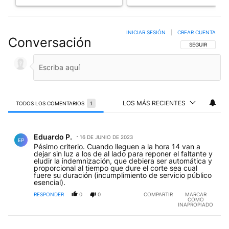
INICIAR SESIÓN
|
CREAR CUENTA
Conversación
SIGA ESTA CO
SEGUIR
LOS MÁS RECIENTES
TODOS LOS COMENTARIOS
1
Todos los comentarios
Comentario de Eduardo P..
Eduardo P.
16 DE JUNIO DE 2023
EP
Pésimo criterio. Cuando lleguen a la hora 14 van a
dejar sin luz a los de al lado para reponer el faltante y
eludir la indemnización, que debiera ser automática y
proporcional al tiempo que dure el corte sea cual
fuere su duración (incumplimiento de servicio público
esencial).
RESPONDER
0
0
COMPARTIR
MARCAR
COMO
INAPROPIADO