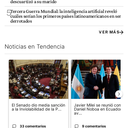
descuartizó a su marido
5
Tercera Guerra Mundial: la inteligencia artificial reveló
cuáles serían los primeros países latinoamericanos en ser
derrotados
VER MÁS
Noticias en Tendencia
Este listado muestra los artículos con más comentarios en los últim
Un artículo de tendencia con el título "El Senado dio media san
Un artículo de tendencia con e
El Senado dio media sanción
Javier Milei se reunió con
a la Inviolabilidad de la P...
Daniel Noboa en Ecuador y
av...
33 comentarios
9 comentarios