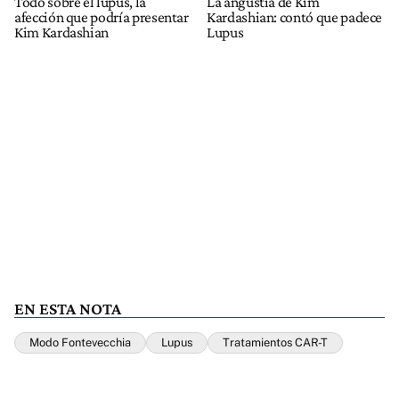
Todo sobre el lupus, la
La angustia de Kim
afección que podría presentar
Kardashian: contó que padece
Kim Kardashian
Lupus
EN ESTA NOTA
Modo Fontevecchia
Lupus
Tratamientos CAR-T