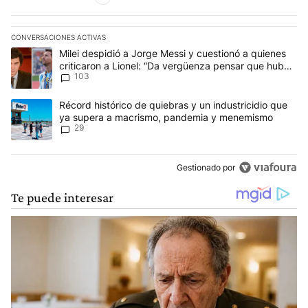
CONVERSACIONES ACTIVAS
Este listado muestra los artículos con más comentarios en los últim
Un artículo de tendencia con el título "Milei despidió a Jorge Mes
Milei despidió a Jorge Messi y cuestionó a quienes
criticaron a Lionel: “Da vergüenza pensar que hubo
103
anti-Messi”
Un artículo de tendencia con el título "Récord histórico de quie
Récord histórico de quiebras y un industricidio que
ya supera a macrismo, pandemia y menemismo
29
Gestionado por