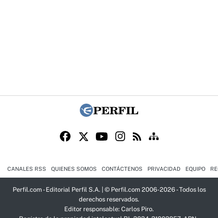
CANALES RSS
QUIENES SOMOS
CONTÁCTENOS
PRIVACIDAD
EQUIPO
RE
Perfil.com - Editorial Perfil S.A.
| © Perfil.com 2006-2026 - Todos los
derechos reservados.
Editor responsable: Carlos Piro.