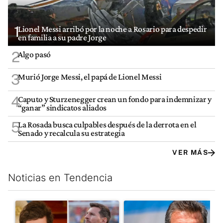
1
Lionel Messi arribó por la noche a Rosario para despedir
en familia a su padre Jorge
2
Algo pasó
3
Murió Jorge Messi, el papá de Lionel Messi
4
Caputo y Sturzenegger crean un fondo para indemnizar y
“ganar” sindicatos aliados
5
La Rosada busca culpables después de la derrota en el
Senado y recalcula su estrategia
VER MÁS
Noticias en Tendencia
Este listado muestra los artículos con más comentarios en los últim
Un artículo de tendencia con el título "Milei despidió a Jorge 
Un artículo de tendencia con 