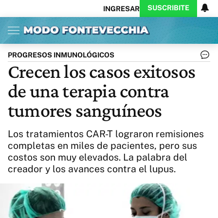
SUSCRIBITE
INGRESAR
Inicio
Ahora
Opinión
Actualidad
Política
Economía
Columnistas
Política
Pymes
Salud
PROGRESOS INMUNOLÓGICOS
Ciencia
Protagonistas
Tecnología
Crecen los casos exitosos
Cultura
Arte
Educación
de una terapia contra
Internacional
Clima
Deportes
CARAS
Exitoina
Turismo
tumores sanguíneos
Videos
Córdoba
Reperfilar
Business
Noticias
Caras
Los tratamientos CAR-T lograron remisiones
Exitoina
Gaming
Vivo
completas en miles de pacientes, pero sus
costos son muy elevados. La palabra del
Diario del Juicio
creador y los avances contra el lupus.