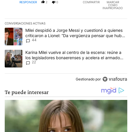
RESPONDER
2
0
COMPARTIR
MARCAR
COMO
INAPROPIADO
CONVERSACIONES ACTIVAS
Este listado muestra los artículos con más comentarios en los últim
Un artículo de tendencia con el título "Milei despidió a Jorge Mes
Milei despidió a Jorge Messi y cuestionó a quienes
criticaron a Lionel: “Da vergüenza pensar que hubo
44
anti-Messi”
Un artículo de tendencia con el título "Karina Milei vuelve al cen
Karina Milei vuelve al centro de la escena: reúne a
los legisladores bonaerenses y acelera el armado
22
para 2027
Gestionado por