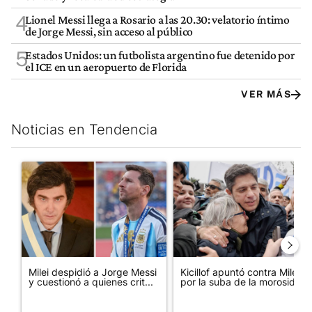
4
Lionel Messi llega a Rosario a las 20.30: velatorio íntimo
de Jorge Messi, sin acceso al público
5
Estados Unidos: un futbolista argentino fue detenido por
el ICE en un aeropuerto de Florida
VER MÁS
Noticias en Tendencia
Este listado muestra los artículos con más comentarios en los últim
Un artículo de tendencia con el título "Milei despidió a Jorge 
Un artículo de tendencia con el
Milei despidió a Jorge Messi
Kicillof apuntó contra Milei
y cuestionó a quienes crit...
por la suba de la morosida...