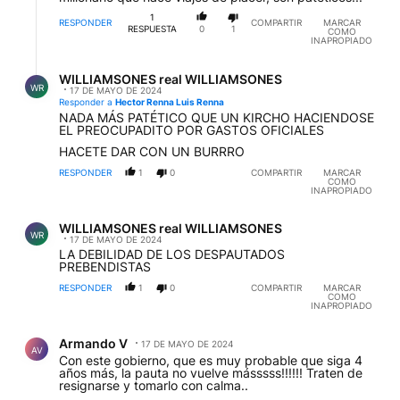
1
RESPONDER
COMPARTIR
MARCAR
RESPUESTA
0
1
COMO
INAPROPIADO
Respuesta de WILLIAMSONES real WILLIAMSONES.
WILLIAMSONES real WILLIAMSONES
WR
17 DE MAYO DE 2024
Responder a
Hector Renna Luis Renna
NADA MÁS PATÉTICO QUE UN KIRCHO HACIENDOSE
EL PREOCUPADITO POR GASTOS OFICIALES
HACETE DAR CON UN BURRRO
RESPONDER
1
0
COMPARTIR
MARCAR
COMO
INAPROPIADO
Comentario de WILLIAMSONES real WILLIAMSONES.
WILLIAMSONES real WILLIAMSONES
WR
17 DE MAYO DE 2024
LA DEBILIDAD DE LOS DESPAUTADOS
PREBENDISTAS
RESPONDER
1
0
COMPARTIR
MARCAR
COMO
INAPROPIADO
Comentario de Armando V.
Armando V
17 DE MAYO DE 2024
AV
Con este gobierno, que es muy probable que siga 4
años más, la pauta no vuelve másssss!!!!!! Traten de
resignarse y tomarlo con calma..