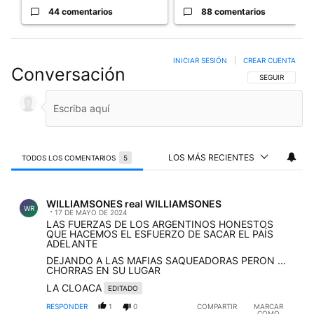
44 comentarios
88 comentarios
INICIAR SESIÓN
|
CREAR CUENTA
Conversación
SIGA ESTA CO
SEGUIR
LOS MÁS RECIENTES
TODOS LOS COMENTARIOS
5
Todos los comentarios
Comentario de WILLIAMSONES real WILLIAMSONES.
WILLIAMSONES real WILLIAMSONES
WR
17 DE MAYO DE 2024
LAS FUERZAS DE LOS ARGENTINOS HONESTOS
QUE HACEMOS EL ESFUERZO DE SACAR EL PAÍS
ADELANTE
DEJANDO A LAS MAFIAS SAQUEADORAS PERON ...
CHORRAS EN SU LUGAR
LA CLOACA
EDITADO
RESPONDER
1
0
COMPARTIR
MARCAR
COMO