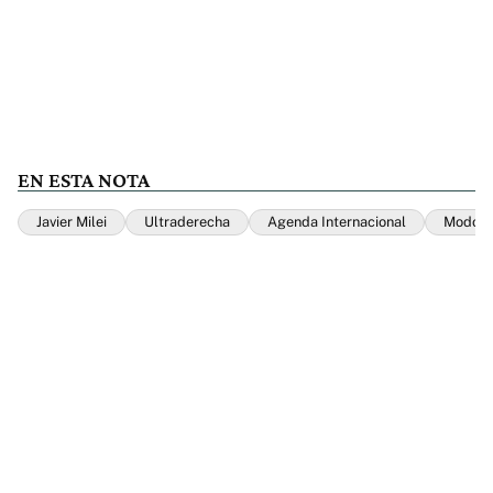
EN ESTA NOTA
Javier Milei
Ultraderecha
Agenda Internacional
Modo F