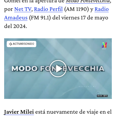
Gomel en la apertura de
Modo Fontevecchia
,
por
Net TV
,
Radio Perfil
(AM 1190) y
Radio
Amadeus
(FM 91.1) del viernes 17 de mayo
del 2024.
Javier Milei
está nuevamente de viaje en el