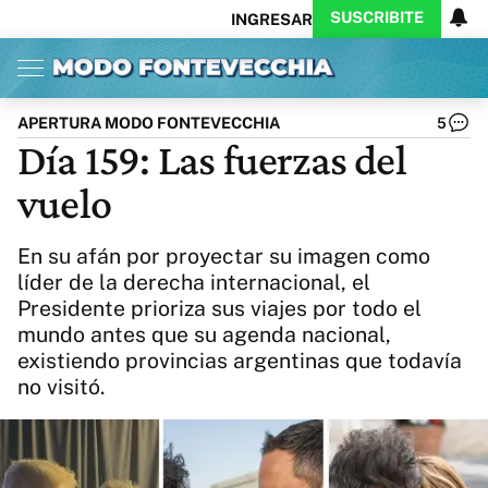
SUSCRIBITE
INGRESAR
Inicio
Ahora
Opinión
Actualidad
Política
Economía
Columnistas
Política
Pymes
Salud
APERTURA MODO FONTEVECCHIA
5
Ciencia
Protagonistas
Tecnología
Día 159: Las fuerzas del
Cultura
Arte
Educación
vuelo
Internacional
Clima
Deportes
CARAS
Exitoina
Turismo
En su afán por proyectar su imagen como
Videos
Córdoba
Reperfilar
líder de la derecha internacional, el
Business
Noticias
Caras
Presidente prioriza sus viajes por todo el
Exitoina
Gaming
Vivo
mundo antes que su agenda nacional,
Diario del Juicio
existiendo provincias argentinas que todavía
no visitó.