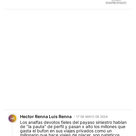
INAPROPIADO
Comentario de Hector Renna Luis Renna.
Hector Renna Luis Renna
17 DE MAYO DE 2024
HR
Los analfas devotos fieles del payaso siniestro hablan
de "la pauta" de perfil y pasan x alto los millones que
gasta el bufon en sus viajes privados como un
millonario que hace viajes de placer, son pateticos...