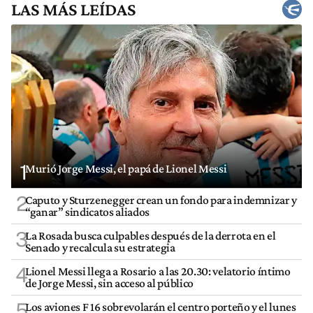
LAS MÁS LEÍDAS
1
Murió Jorge Messi, el papá de Lionel Messi
2
Caputo y Sturzenegger crean un fondo para indemnizar y
“ganar” sindicatos aliados
3
La Rosada busca culpables después de la derrota en el
Senado y recalcula su estrategia
4
Lionel Messi llega a Rosario a las 20.30: velatorio íntimo
de Jorge Messi, sin acceso al público
5
Los aviones F 16 sobrevolarán el centro porteño y el lunes