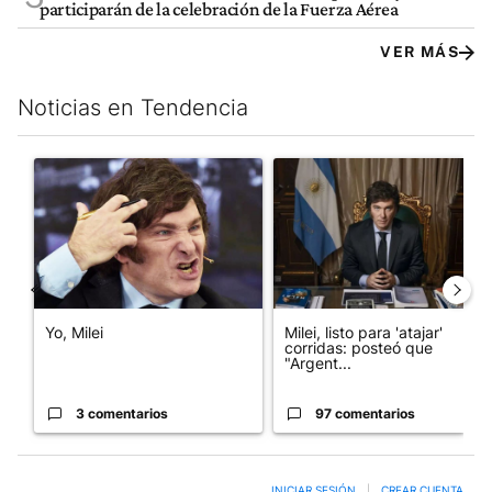
participarán de la celebración de la Fuerza Aérea
VER MÁS
Noticias en Tendencia
Este listado muestra los artículos con más comentarios en los últim
Un artículo de tendencia con el título "Yo, Milei" con 3 comentar
Un artículo de tendencia con el
Yo, Milei
Milei, listo para 'atajar'
corridas: posteó que
"Argent...
3 comentarios
97 comentarios
INICIAR SESIÓN
|
CREAR CUENTA