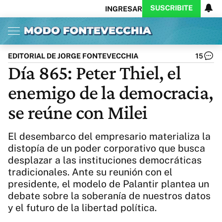
SUSCRIBITE
INGRESAR
Inicio
Ahora
Opinión
Actualidad
Política
Economía
Columnistas
Política
Pymes
Salud
EDITORIAL DE JORGE FONTEVECCHIA
15
Ciencia
Protagonistas
Tecnología
Día 865: Peter Thiel, el
Cultura
Arte
Educación
enemigo de la democracia,
Internacional
Clima
Deportes
CARAS
Exitoina
Turismo
se reúne con Milei
Videos
Córdoba
Reperfilar
Business
Noticias
Caras
El desembarco del empresario materializa la
Exitoina
Gaming
Vivo
distopía de un poder corporativo que busca
desplazar a las instituciones democráticas
Diario del Juicio
tradicionales. Ante su reunión con el
presidente, el modelo de Palantir plantea un
debate sobre la soberanía de nuestros datos
y el futuro de la libertad política.