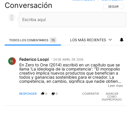
Conversación
SIGA ESTA CO
SEGUIR
LOS MÁS RECIENTES
TODOS LOS COMENTARIOS
15
Todos los comentarios
Comentario de Federico Loopi.
Federico Loopi
24 DE ABRIL DE 2026
FL
En Zero to One (2014) escribió en un capítulo que se
llama 'La ideología de la competencia': "El monopolio
creativo implica nuevos productos que benefician a
todos y ganancias sostenibles para el creador. La
competencia, en cambio, significa que nadie obtiene
ganancias, que no existe una diferenciación
Leer mas
significativa y que solo existe una lucha por la
supervivencia. Entonces, ¿por qué la gente cree que
RESPONDER
0
0
COMPARTIR
MARCAR
COMO
la competencia es sana? La respuesta es que la
INAPROPIADO
competencia no es solo un concepto económico ni un
simple inconveniente con el que individuos y
empresas deben lidiar en el mercado. Más que nada,
la competencia es una ideología —la ideología por
excelencia— que impregna nuestra sociedad y
distorsiona nuestro pensamiento. Predicamos la
competencia, interiorizamos su necesidad y acatamos
sus preceptos; y, como resultado, nos atrapamos en