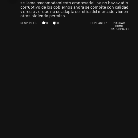
se llama reacomodamiento empresarial , ya no hay ayudin
corruptivo de los gobiernos ahora se compite con calidad
y precio , el que no se adapta se retira del mercado vienen
otros pidiendo permiso.
RESPONDER
0
0
COMPARTIR
MARCAR
COMO
INAPROPIADO