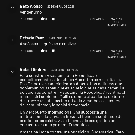
Comentario de Beto Alonso.
Beto Alonso
23 DE ABRIL DE 2026
BA
Vendehumo
RESPONDER
0
0
COMPARTIR
MARCAR
COMO
INAPROPIADO
Comentario de Octavio Paez.
Octavio Paez
23 DE ABRIL DE 2026
OP
Andáaaaa.... qué van a analizar.
RESPONDER
0
0
COMPARTIR
MARCAR
COMO
INAPROPIADO
Comentario de Rafael Andres.
Rafael Andres
23 DE ABRIL DE 2026
RA
Para construir y sostener una Republica, y
especificamente la Republica Argentina se necesita Fe.
Esa Fe incluye conocimiento y dinero. Los politicos que
gobiernan no saben que es aquello que se debe hacer. La
solucion es construir y sostener la Republica Argentina al
margen del gobierno. Y alli es donde el gobierno de turno
destruye cualquier accion privada y enarbola la bandera
del comunismo y la social democracia.
Un Aeropuerto internacional una autopista una
institucion educativa un hospital tiene un contenido de
gestion progresista, y la eficiencia de esa gestion se
encuentra en una palabra: Franquicia.
Argentina lucha contra una oposicion, Sudamerica. Pero