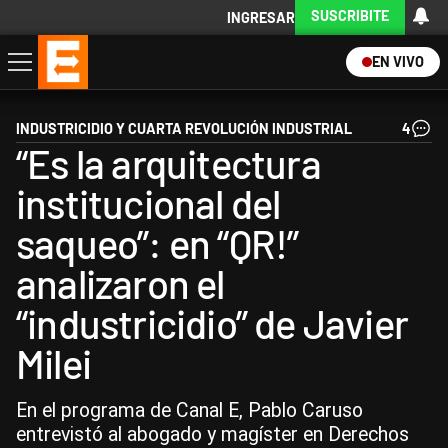
SUSCRIBITE
INGRESAR
EN VIVO
Economía
Política
Internacional
Actualidad
Descargá la App
INDUSTRICIDIO Y CUARTA REVOLUCIÓN INDUSTRIAL
4
“Es la arquitectura
institucional del
saqueo”: en “QR!”
analizaron el
“industricidio” de Javier
Milei
En el programa de Canal E, Pablo Caruso
entrevistó al abogado y magíster en Derechos