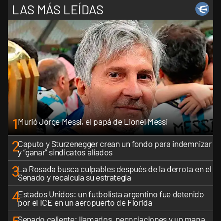
LAS MÁS LEÍDAS
1
Murió Jorge Messi, el papá de Lionel Messi
2
Caputo y Sturzenegger crean un fondo para indemnizar
y “ganar” sindicatos aliados
3
La Rosada busca culpables después de la derrota en el
Senado y recalcula su estrategia
4
Estados Unidos: un futbolista argentino fue detenido
por el ICE en un aeropuerto de Florida
Senado caliente: llamados, negociaciones y un mapa