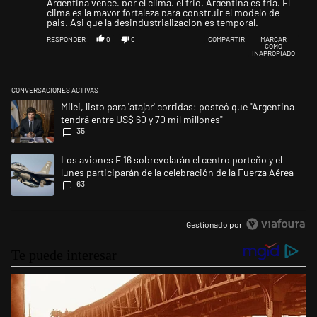
Argentina vence, por el clima, el frio. Argentina es fria. El
clima es la mayor fortaleza para construir el modelo de
pais. Asi que la desindustrializacion es temporal.
RESPONDER
0
0
COMPARTIR
MARCAR
COMO
INAPROPIADO
CONVERSACIONES ACTIVAS
Este listado muestra los artículos con más comentarios en los últimos 
Un artículo de tendencia con el título "Milei, listo para 'atajar' corrid
Milei, listo para 'atajar' corridas: posteó que "Argentina
tendrá entre US$ 60 y 70 mil millones"
35
Un artículo de tendencia con el título "Los aviones F 16 sobrevolarán el
Los aviones F 16 sobrevolarán el centro porteño y el
lunes participarán de la celebración de la Fuerza Aérea
63
Gestionado por