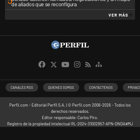
5
de aliados que se reconfigura
VER MÁS
CANALES RSS
QUIENES SOMOS
CONTÁCTENOS
PRIVAC
Perfil.com - Editorial Perfil S.A.
| © Perfil.com 2006-2026 - Todos los
derechos reservados.
Editor responsable: Carlos Piro.
Registro de la propiedad intelectual RL-2024-31002957-APN-DNDA#MJ
Dirección:
California 2715
,
C1289ABI
,
CABA, Argentina
| Teléfono:
+54 9 11
3453 4567
| E-mail:
atencion@perfil.com