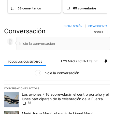
58 comentarios
69 comentarios
INICIAR SESIÓN
|
CREAR CUENTA
Conversación
SIGA ESTA CO
SEGUIR
LOS MÁS RECIENTES
TODOS LOS COMENTARIOS
Todos los comentarios
Inicie la conversación
CONVERSACIONES ACTIVAS
Este listado muestra los artículos con más comentarios en los últim
Un artículo de tendencia con el título "Los aviones F 16 sobrevola
Los aviones F 16 sobrevolarán el centro porteño y el
lunes participarán de la celebración de la Fuerza
58
Aérea
Un artículo de tendencia con el título "Murió Jorge Messi, el papá
Murió Jorge Messi, el papá de Lionel Messi