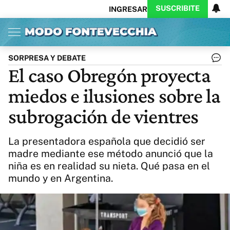
SUSCRIBITE
INGRESAR
Inicio
Ahora
Opinión
Actualidad
Política
Economía
Columnistas
Política
Pymes
Salud
SORPRESA Y DEBATE
Ciencia
Protagonistas
Tecnología
El caso Obregón proyecta
Cultura
Arte
Educación
miedos e ilusiones sobre la
Internacional
Clima
Deportes
CARAS
Exitoina
Turismo
subrogación de vientres
Videos
Córdoba
Reperfilar
Business
Noticias
Caras
La presentadora española que decidió ser
Exitoina
Gaming
Vivo
madre mediante ese método anunció que la
niña es en realidad su nieta. Qué pasa en el
Diario del Juicio
mundo y en Argentina.