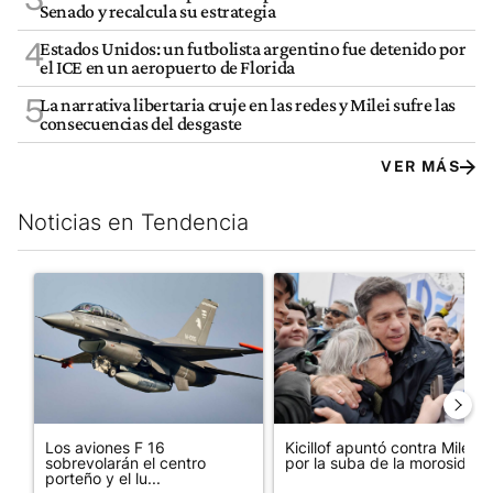
Senado y recalcula su estrategia
4
Estados Unidos: un futbolista argentino fue detenido por
el ICE en un aeropuerto de Florida
5
La narrativa libertaria cruje en las redes y Milei sufre las
consecuencias del desgaste
VER MÁS
Noticias en Tendencia
Este listado muestra los artículos con más comentarios en los últim
Un artículo de tendencia con el título "Los aviones F 16 sobrevo
Un artículo de tendencia con el
Los aviones F 16
Kicillof apuntó contra Milei
sobrevolarán el centro
por la suba de la morosida...
porteño y el lu...