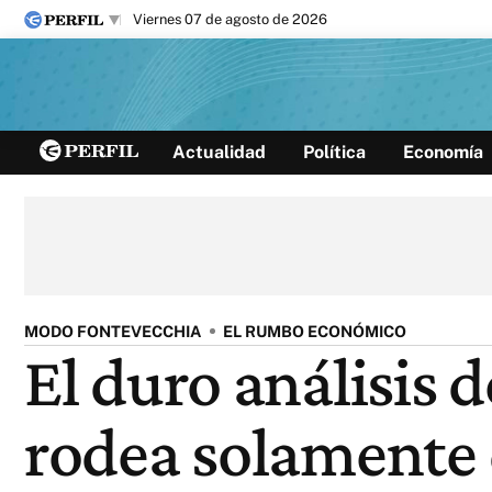
viernes 07 de agosto de 2026
Últimas noticias
Actualidad
Política
Economía
Inicio
Ahora
Opinión
Cultura
Arte
Educación
Videos
Córdoba
Reperfilar
Diario del Juicio
MODO FONTEVECCHIA
EL RUMBO ECONÓMICO
El duro análisis 
rodea solamente 