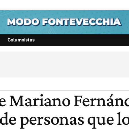
Columnistas
Política
Pymes
Salud
Internacional
Clima
Deportes
Business
Noticias
Caras
de Mariano Fernánd
de personas que l