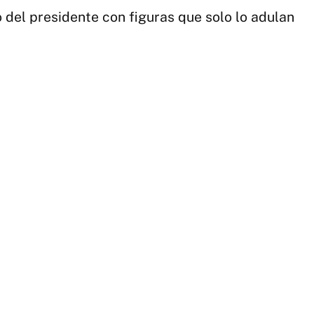
so
 del presidente con figuras que solo lo adulan
la
ins
ar
|
ce