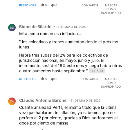
RESPONDER
0
0
COMPARTIR
MARCAR
COMO
INAPROPIADO
Comentario de Bidón de Bilardo.
Bidón de Bilardo
11 DE MAYO DE 2026
BD
Mira como doman esa inflacion...
" los colectivos y trenes aumentan desde el próximo
lunes
Habrá tres subas del 2% para los colectivos de
jurisdicción nacional, en mayo, junio y julio. El
incremento será del 18% este mes y luego habrá otros
cuatro aumentos hasta septiembre."
EDITADO
RESPONDER
3
0
COMPARTIR
MARCAR
COMO
INAPROPIADO
Comentario de Claudio Antonio Barone.
Claudio Antonio Barone
11 DE MAYO DE 2026
CA
Cuánta ansiedad Perfil, el mismo título que la última
vez que hablaron de inflación, ya sabemos que no
perfora el 2 por ciento, gracias a Dios perforamos el
doce por ciento de massa