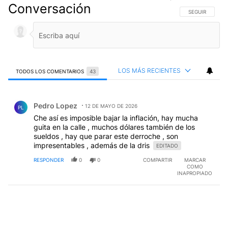
Conversación
SIGA ESTA CO
SEGUIR
LOS MÁS RECIENTES
TODOS LOS COMENTARIOS
43
Todos los comentarios
Comentario de Pedro Lopez.
Pedro Lopez
12 DE MAYO DE 2026
PL
Che así es imposible bajar la inflación, hay mucha
guita en la calle , muchos dólares también de los
sueldos , hay que parar este derroche , son
impresentables , además de la dris
EDITADO
RESPONDER
0
0
COMPARTIR
MARCAR
COMO
INAPROPIADO