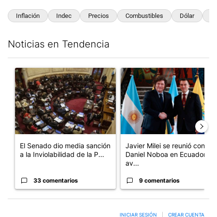
Inflación
Indec
Precios
Combustibles
Dólar
C
Noticias en Tendencia
Este listado muestra los artículos con más comentarios en los últim
Un artículo de tendencia con el título "El Senado dio media san
Un artículo de tendencia con e
El Senado dio media sanción
Javier Milei se reunió con
a la Inviolabilidad de la P...
Daniel Noboa en Ecuador y
av...
33 comentarios
9 comentarios
INICIAR SESIÓN
|
CREAR CUENTA