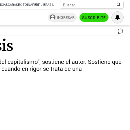
ICIAS
CARAS
EXITOÍNA
PERFIL BRASIL
INGRESAR
SUSCRIBITE
Ene
is
La
ma
tr
est
del capitalismo”, sostiene el autor. Sostiene que
en
un
 cuando en rigor se trata de una
rub
|
ce