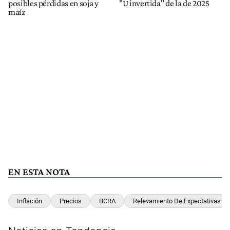
posibles pérdidas en soja y
"U invertida" de la de 2025
maíz
EN ESTA NOTA
Inflación
Precios
BCRA
Relevamiento De Expectativas D