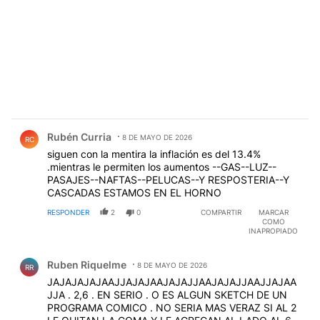
Comentario de Rubén Curria.
Rubén Curria
8 DE MAYO DE 2026
RC
siguen con la mentira la inflación es del 13.4%
.mientras le permiten los aumentos --GAS--LUZ--
PASAJES--NAFTAS--PELUCAS--Y RESPOSTERIA--Y
CASCADAS ESTAMOS EN EL HORNO
RESPONDER
2
0
COMPARTIR
MARCAR
COMO
INAPROPIADO
Comentario de Ruben Riquelme.
Ruben Riquelme
8 DE MAYO DE 2026
RR
JAJAJAJAJAAJJAJAJAAJAJAJJAAJAJAJJAAJJAJAA
JJA . 2,6 . EN SERIO . O ES ALGUN SKETCH DE UN
PROGRAMA COMICO . NO SERIA MAS VERAZ SI AL 2