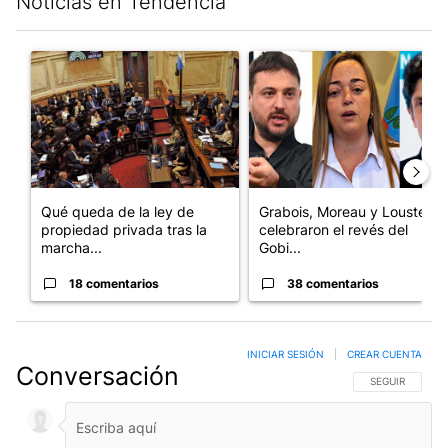
Noticias en Tendencia
Este listado muestra los artículos con más comentarios en los últim
Un artículo de tendencia con el título "Qué queda de la ley de p
Un artículo de tendencia con e
Qué queda de la ley de
Grabois, Moreau y Lousteau
propiedad privada tras la
celebraron el revés del
marcha...
Gobi...
18 comentarios
38 comentarios
INICIAR SESIÓN
|
CREAR CUENTA
Conversación
SIGA ESTA CO
SEGUIR