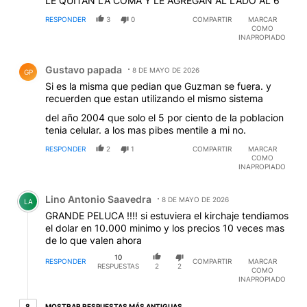
LE QUITAN LA COMA Y LE AGREGAN AL LADO AL 6
RESPONDER
3
0
COMPARTIR
MARCAR
COMO
INAPROPIADO
Comentario de Gustavo papada.
Gustavo papada
8 DE MAYO DE 2026
GP
Si es la misma que pedian que Guzman se fuera. y
recuerden que estan utilizando el mismo sistema
del año 2004 que solo el 5 por ciento de la poblacion
tenia celular. a los mas pibes mentile a mi no.
RESPONDER
2
1
COMPARTIR
MARCAR
COMO
INAPROPIADO
Comentario de Lino Antonio Saavedra.
Lino Antonio Saavedra
8 DE MAYO DE 2026
LA
GRANDE PELUCA !!!! si estuviera el kirchaje tendiamos
el dolar en 10.000 minimo y los precios 10 veces mas
de lo que valen ahora
10
RESPONDER
COMPARTIR
MARCAR
RESPUESTAS
2
2
COMO
INAPROPIADO
8 respuestas más antiguas
MOSTRAR RESPUESTAS MÁS ANTIGUAS
8