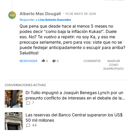
Respuesta de Alberto Mac Dougall.
Alberto Mac Dougall
10 DE MAYO DE 2026
AM
Responder a
Lino Antonio Saavedra
Que pena que desde hace al menos 5 meses no
podes decir "como baja la inflación Kukas!". Duele
eso. No? Te vuelvo a repetir: no soy Ka, y eso me
preocupa seriamente, pero para vos: viste que no se
puede festejar anticipadamente o escupir para arriba?
Saluditos!
RESPONDER
0
0
COMPARTIR
MARCAR
COMO
INAPROPIADO
CONVERSACIONES ACTIVAS
Este listado muestra los artículos con más comentarios en los últim
Un artículo de tendencia con el título "Di Tullio impugnó a Joaquí
Di Tullio impugnó a Joaquín Benegas Lynch por un
presunto conflicto de intereses en el debate de la
Ley de Tierras
7
Un artículo de tendencia con el título "Las reservas del Banco Ce
Las reservas del Banco Central superaron los US$
50 mil millones
44