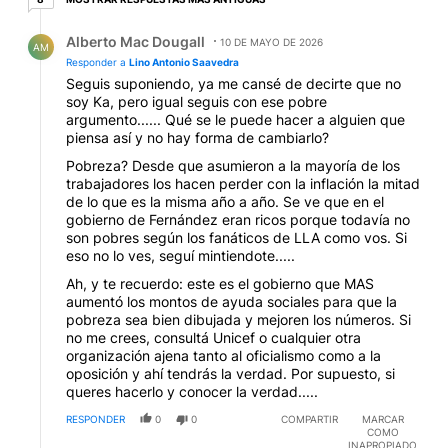
Respuesta de Alberto Mac Dougall.
Alberto Mac Dougall
10 DE MAYO DE 2026
AM
Responder a
Lino Antonio Saavedra
Seguis suponiendo, ya me cansé de decirte que no
soy Ka, pero igual seguis con ese pobre
argumento...... Qué se le puede hacer a alguien que
piensa así y no hay forma de cambiarlo?
Pobreza? Desde que asumieron a la mayoría de los
trabajadores los hacen perder con la inflación la mitad
de lo que es la misma año a año. Se ve que en el
gobierno de Fernández eran ricos porque todavía no
son pobres según los fanáticos de LLA como vos. Si
eso no lo ves, seguí mintiendote.....
Ah, y te recuerdo: este es el gobierno que MAS
aumentó los montos de ayuda sociales para que la
pobreza sea bien dibujada y mejoren los números. Si
no me crees, consultá Unicef o cualquier otra
organización ajena tanto al oficialismo como a la
oposición y ahí tendrás la verdad. Por supuesto, si
queres hacerlo y conocer la verdad.....
RESPONDER
0
0
COMPARTIR
MARCAR
COMO
INAPROPIADO