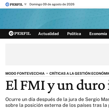
domingo 09 de agosto de 2026
Últimas noticias
Actualidad
Política
Economía
Inicio
Ahora
Opinión
Cultura
Arte
Educación
Videos
Córdoba
Reperfilar
Diario del Juicio
MODO FONTEVECCHIA
CRÍTICAS A LA GESTIÓN ECONÓMI
El FMI y un duro
Ocurre un día después de la jura de Sergio Mas
sobre la posición externa de los países tras la