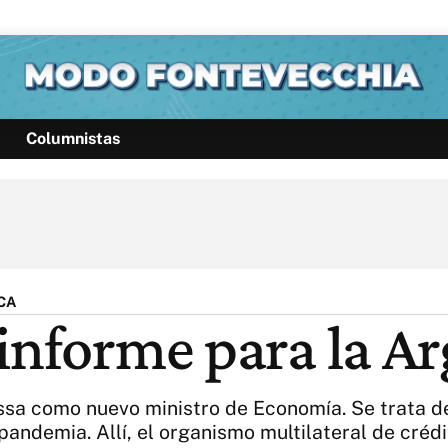
Columnistas
Política
Pymes
Salud
Internacional
Clima
Deportes
Business
Noticias
Caras
CA
 informe para la A
sa como nuevo ministro de Economía. Se trata del
 pandemia. Allí, el organismo multilateral de créd