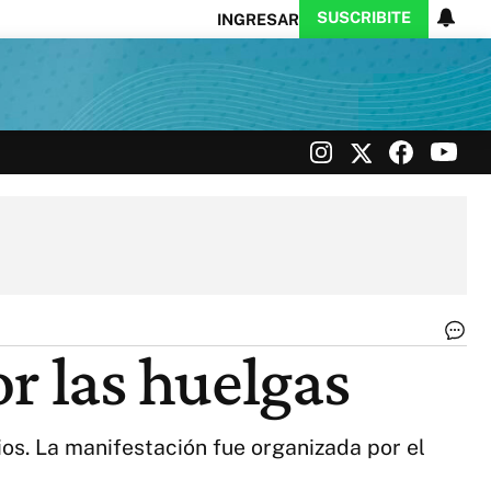
SUSCRIBITE
INGRESAR
Ciencia
Protagonistas
Tecnología
CARAS
Exitoina
Turismo
Exitoina
Gaming
Vivo
Hu
r las huelgas
en
Fr
|
Twi
rios. La manifestación fue organizada por el