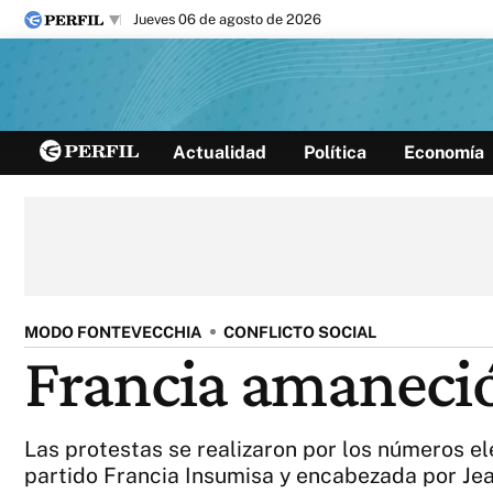
jueves 06 de agosto de 2026
Últimas noticias
Actualidad
Política
Economía
Inicio
Ahora
Opinión
Cultura
Arte
Educación
Videos
Córdoba
Reperfilar
Diario del Juicio
MODO FONTEVECCHIA
CONFLICTO SOCIAL
Francia amaneció 
Las protestas se realizaron por los números ele
partido Francia Insumisa y encabezada por Jean