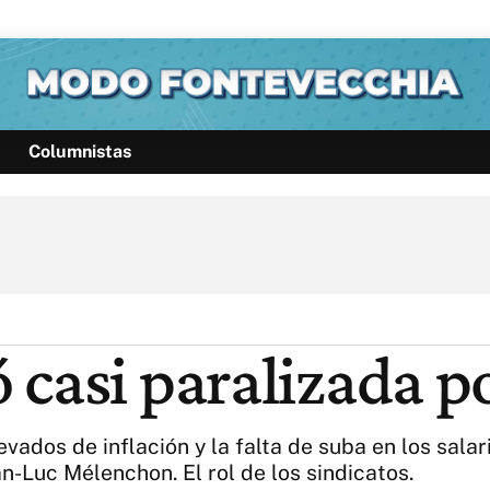
Columnistas
Política
Pymes
Salud
Internacional
Clima
Deportes
Business
Noticias
Caras
casi paralizada po
vados de inflación y la falta de suba en los sala
-Luc Mélenchon. El rol de los sindicatos.