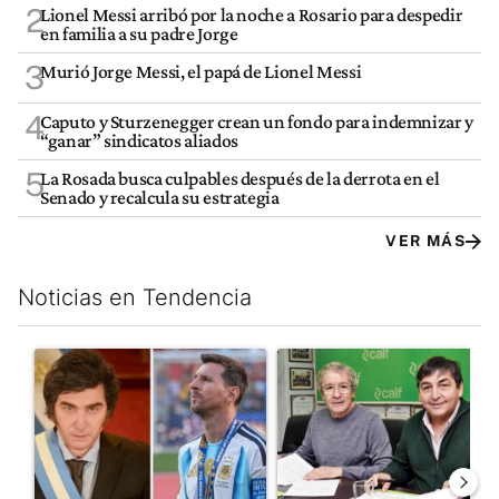
2
Lionel Messi arribó por la noche a Rosario para despedir
en familia a su padre Jorge
3
Murió Jorge Messi, el papá de Lionel Messi
4
Caputo y Sturzenegger crean un fondo para indemnizar y
“ganar” sindicatos aliados
5
La Rosada busca culpables después de la derrota en el
Senado y recalcula su estrategia
VER MÁS
Noticias en Tendencia
Este listado muestra los artículos con más comentarios en los últim
Un artículo de tendencia con el título "Milei despidió a Jorge 
Un artículo de tendencia con 