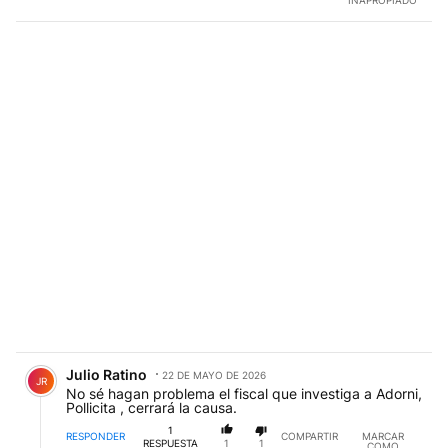
Comentario de Julio Ratino.
Julio Ratino
22 DE MAYO DE 2026
JR
No sé hagan problema el fiscal que investiga a Adorni,
Pollicita , cerrará la causa.
1
RESPONDER
COMPARTIR
MARCAR
RESPUESTA
1
1
COMO