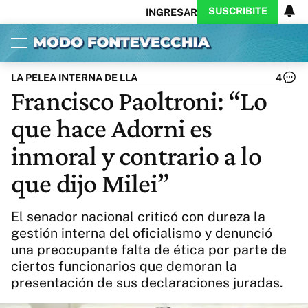
SUSCRIBITE
INGRESAR
Inicio
Ahora
Opinión
Actualidad
Política
Economía
Columnistas
Política
Pymes
Salud
LA PELEA INTERNA DE LLA
4
Ciencia
Protagonistas
Tecnología
Francisco Paoltroni: “Lo
Cultura
Arte
Educación
que hace Adorni es
Internacional
Clima
Deportes
CARAS
Exitoina
Turismo
inmoral y contrario a lo
Videos
Córdoba
Reperfilar
que dijo Milei”
Business
Noticias
Caras
Exitoina
Gaming
Vivo
El senador nacional criticó con dureza la
Diario del Juicio
gestión interna del oficialismo y denunció
una preocupante falta de ética por parte de
ciertos funcionarios que demoran la
presentación de sus declaraciones juradas.