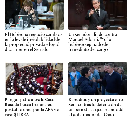
El Gobierno negoció cambios
Un senador aliado contra
en la ley de inviolabilidad de
Manuel Adorni: "Yo lo
la propiedad privada y logró
hubiese separado de
dictamen en el Senado
inmediato del cargo"
Pliegos judiciales: la Casa
Repudios y un proyecto en el
Rosada busca frenar tres
Senado tras la detención de
postulaciones por la AFA y el
un periodista que incomodó
caso $LIBRA
al gobernador del Chaco