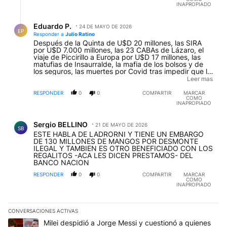
INAPROPIADO
Respuesta de Eduardo P..
Eduardo P.
24 DE MAYO DE 2026
EP
Responder a
Julio Ratino
Después de la Quinta de U$D 20 millones, las SIRA
por U$D 7.000 millones, las 23 CABAs de Lázaro, el
viaje de Piccirillo a Europa por U$D 17 millones, las
matufias de Insaurralde, la mafia de los bolsos y de
los seguros, las muertes por Covid tras impedir que la
vacuna Pfizer se aplicara de inmediato... perseguir a
Leer mas
este pobretón de Adorni viene siendo muy "funcional".
Distrae.-
RESPONDER
0
0
COMPARTIR
MARCAR
EDITADO
COMO
INAPROPIADO
Comentario de Sergio BELLINO.
Sergio BELLINO
21 DE MAYO DE 2026
SB
ESTE HABLA DE LADRORNI Y TIENE UN EMBARGO
DE 130 MILLONES DE MANGOS POR DESMONTE
ILEGAL Y TAMBIEN ES OTRO BENEFICIADO CON LOS
REGALITOS -ACA LES DICEN PRESTAMOS- DEL
BANCO NACION
RESPONDER
0
0
COMPARTIR
MARCAR
COMO
INAPROPIADO
CONVERSACIONES ACTIVAS
Este listado muestra los artículos con más comentarios en los últim
Un artículo de tendencia con el título "Milei despidió a Jorge Mes
Milei despidió a Jorge Messi y cuestionó a quienes