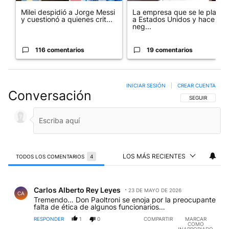
Milei despidió a Jorge Messi
La empresa que se le plantó
y cuestionó a quienes crit...
a Estados Unidos y hace
neg...
116 comentarios
19 comentarios
INICIAR SESIÓN
|
CREAR CUENTA
Conversación
SIGA ESTA CO
SEGUIR
LOS MÁS RECIENTES
TODOS LOS COMENTARIOS
4
Todos los comentarios
Comentario de Carlos Alberto Rey Leyes.
Carlos Alberto Rey Leyes
23 DE MAYO DE 2026
CA
Tremendo… Don Paoltroni se enoja por la preocupante
falta de ética de algunos funcionarios…
RESPONDER
1
0
COMPARTIR
MARCAR
COMO
INAPROPIADO