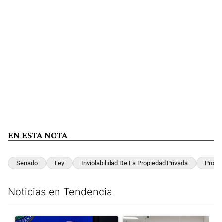
EN ESTA NOTA
Senado
Ley
Inviolabilidad De La Propiedad Privada
Propi
Noticias en Tendencia
Este listado muestra los artículos con más comentarios en los últim
Un artículo de tendencia con el título "Luis Caputo aclaró sus 
Un artículo de tendencia con el