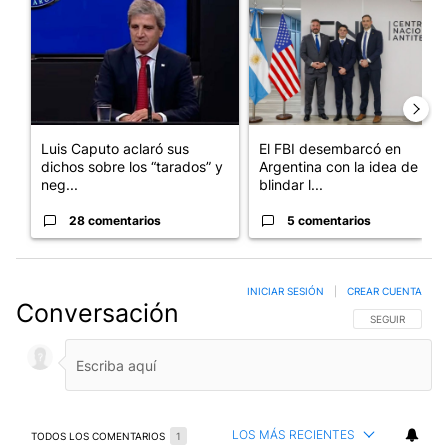
Luis Caputo aclaró sus
El FBI desembarcó en
dichos sobre los “tarados” y
Argentina con la idea de
neg...
blindar l...
28 comentarios
5 comentarios
INICIAR SESIÓN
|
CREAR CUENTA
Conversación
SIGA ESTA CO
SEGUIR
LOS MÁS RECIENTES
TODOS LOS COMENTARIOS
1