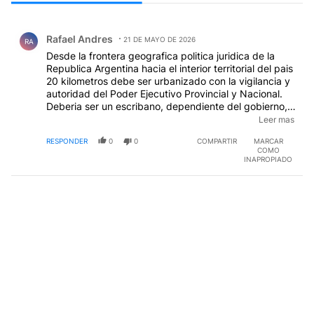
Todos los comentarios
Comentario de Rafael Andres.
Rafael Andres
21 DE MAYO DE 2026
RA
Desde la frontera geografica politica juridica de la
Republica Argentina hacia el interior territorial del pais
20 kilometros debe ser urbanizado con la vigilancia y
autoridad del Poder Ejecutivo Provincial y Nacional.
Deberia ser un escribano, dependiente del gobierno,
que este en el cargo de autoridad responsable para la
Leer mas
escrituracion de bienes inmuebles y la firma
RESPONDER
0
0
COMPARTIR
MARCAR
correspondiente del Poder ejecutivo provincial y
COMO
Nacional.
EDITADO
INAPROPIADO