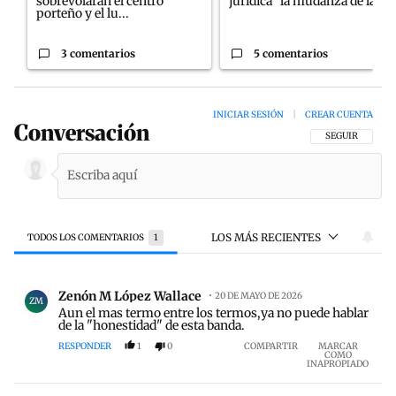
sobrevolarán el centro
jurídica” la mudanza de la...
porteño y el lu...
3 comentarios
5 comentarios
INICIAR SESIÓN
|
CREAR CUENTA
Conversación
SIGA ESTA CON
SEGUIR
LOS MÁS RECIENTES
TODOS LOS COMENTARIOS
1
Todos los comentarios
Comentario de Zenón M López Wallace.
Zenón M López Wallace
20 DE MAYO DE 2026
ZM
Aun el mas termo entre los termos,ya no puede hablar
de la "honestidad" de esta banda.
RESPONDER
1
0
COMPARTIR
MARCAR
COMO
INAPROPIADO