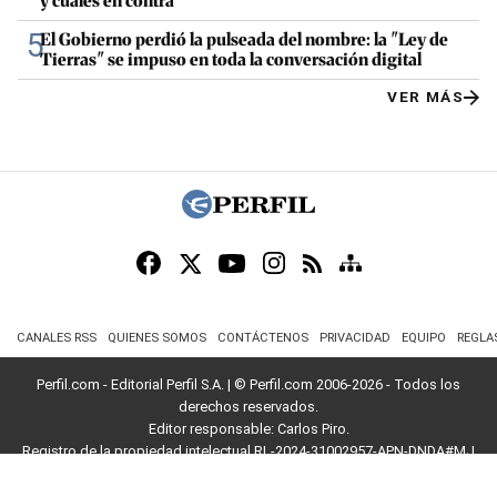
y cuáles en contra
5
El Gobierno perdió la pulseada del nombre: la "Ley de
Tierras" se impuso en toda la conversación digital
VER MÁS
CANALES RSS
QUIENES SOMOS
CONTÁCTENOS
PRIVACIDAD
EQUIPO
REGLA
Perfil.com - Editorial Perfil S.A.
| © Perfil.com 2006-2026 - Todos los
derechos reservados.
Editor responsable: Carlos Piro.
Registro de la propiedad intelectual RL-2024-31002957-APN-DNDA#MJ
Dirección:
California 2715
,
C1289ABI
,
CABA, Argentina
| Teléfono:
+54 9 11
3453 4567
| E-mail:
atencion@perfil.com