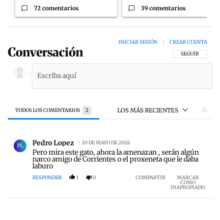
72 comentarios
39 comentarios
INICIAR SESIÓN
|
CREAR CUENTA
Conversación
SIGA ESTA CON
SEGUIR
LOS MÁS RECIENTES
TODOS LOS COMENTARIOS
2
Todos los comentarios
Comentario de Pedro Lopez.
Pedro Lopez
20 DE MAYO DE 2026
PL
Pero mira este gato, ahora la amenazan , serán algún
narco amigo de Corrientes o el proxeneta que le daba
laburo
RESPONDER
1
0
COMPARTIR
MARCAR
COMO
INAPROPIADO