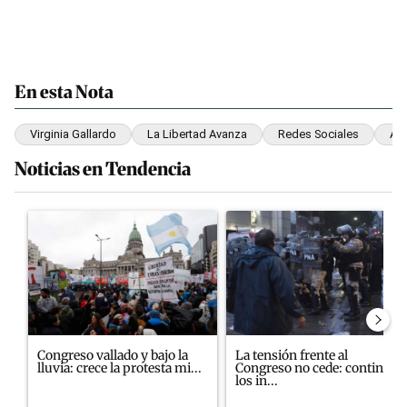
En esta Nota
Virginia Gallardo
La Libertad Avanza
Redes Sociales
Am
Noticias en Tendencia
Este listado muestra los artículos con más comentarios en los últim
Un artículo de tendencia con el título "Congreso vallado y bajo la
Un artículo de tendencia con el
Congreso vallado y bajo la
La tensión frente al
lluvia: crece la protesta mi...
Congreso no cede: continúan
los in...