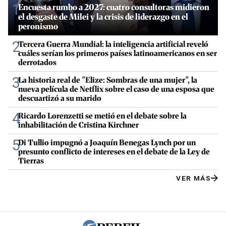
1
Encuesta rumbo a 2027: cuatro consultoras midieron
el desgaste de Milei y la crisis de liderazgo en el
peronismo
2
Tercera Guerra Mundial: la inteligencia artificial reveló
cuáles serían los primeros países latinoamericanos en ser
derrotados
3
La historia real de "Elize: Sombras de una mujer", la
nueva película de Netflix sobre el caso de una esposa que
descuartizó a su marido
4
Ricardo Lorenzetti se metió en el debate sobre la
inhabilitación de Cristina Kirchner
5
Di Tullio impugnó a Joaquín Benegas Lynch por un
presunto conflicto de intereses en el debate de la Ley de
Tierras
VER MÁS