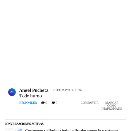
Comentario de Angel Pucheta.
Angel Pucheta
20 DE MAYO DE 2026
AP
Todo humo
RESPONDER
0
0
COMPARTIR
MARCAR
COMO
INAPROPIADO
CONVERSACIONES ACTIVAS
Este listado muestra los artículos con más comentarios en los últim
Un artículo de tendencia con el título "Congreso vallado y bajo la l
Congreso vallado y bajo la lluvia: crece la protesta