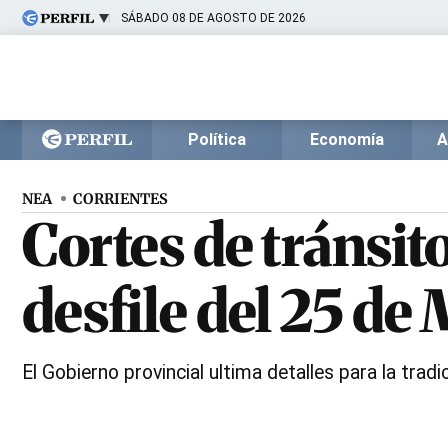
SÁBADO 08 DE AGOSTO DE 2026
Últimas noticias
Inicio
Ahora
Opinión
Cultura
Arte
Educación
Política
Economía
A
Videos
Córdoba
Reperfilar
Diario del Juicio
NEA
CORRIENTES
Cortes de tránsito
desfile del 25 de
El Gobierno provincial ultima detalles para la trad