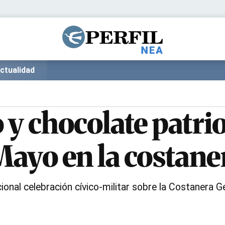
Política
Pymes
Salud
Internacional
Clima
Deportes
ctualidad
Business
Noticias
Caras
 y chocolate patri
 Mayo en la costane
icional celebración cívico-militar sobre la Costanera G