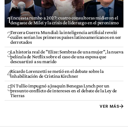
Encuesta rumbo a 2027: cuatro consultoras midieron el
1
desgaste de Milei y la crisis de liderazgo en el peronismo
Tercera Guerra Mundial: la inteligencia artificial reveló
2
cuáles serían los primeros países latinoamericanos en ser
derrotados
La historia real de "Elize: Sombras de una mujer", la nueva
3
película de Netflix sobre el caso de una esposa que
descuartizó a su marido
Ricardo Lorenzetti se metió en el debate sobre la
4
inhabilitación de Cristina Kirchner
Di Tullio impugnó a Joaquín Benegas Lynch por un
5
presunto conflicto de intereses en el debate de la Ley de
Tierras
VER MÁS